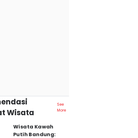
endasi
See
t Wisata
More
Wisata Kawah
Putih Bandung: