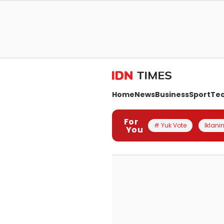
Home
News
Business
Sport
Te
For
# Yuk Vote
Iklanin
You