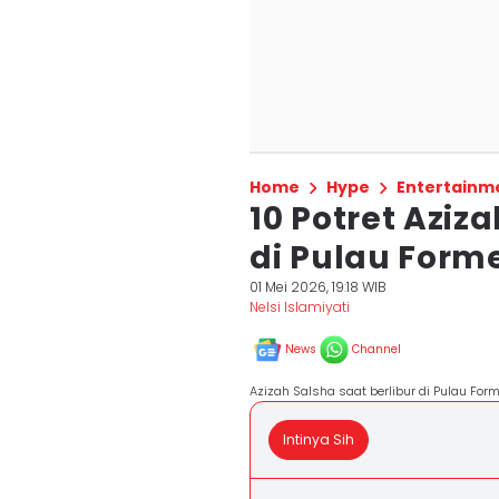
Home
Hype
Entertainm
10 Potret Aziz
di Pulau Form
01 Mei 2026, 19:18 WIB
Nelsi Islamiyati
News
Channel
Azizah Salsha saat berlibur di Pulau Fo
Intinya Sih