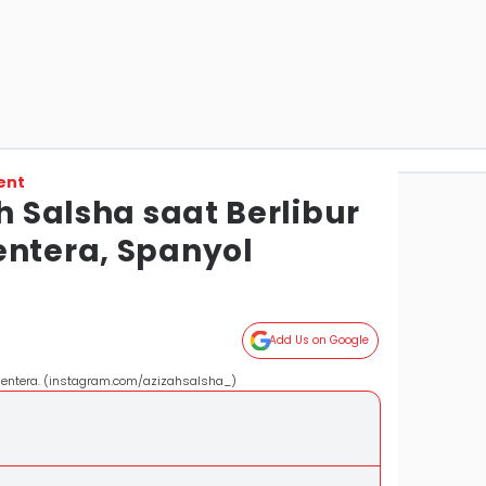
ent
ah Salsha saat Berlibur
entera, Spanyol
Add Us on Google
rmentera. (instagram.com/azizahsalsha_)