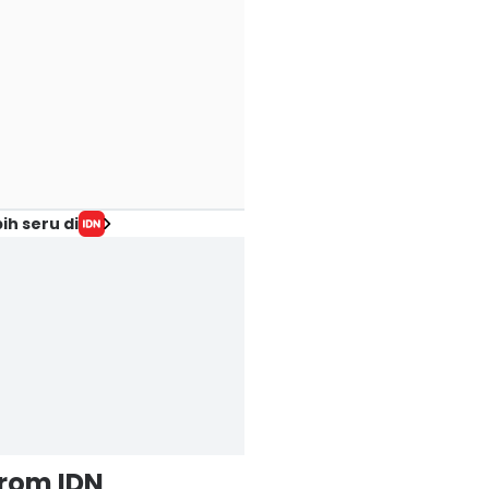
ih seru di
from IDN