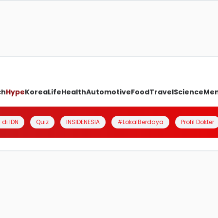
ch
Hype
Korea
Life
Health
Automotive
Food
Travel
Science
Me
 di IDN
Quiz
INSIDENESIA
#LokalBerdaya
Profil Dokter