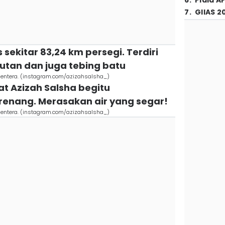
6
.
Piala A
7
.
GIIAS 2
as sekitar 83,24 km persegi. Terdiri
autan dan juga tebing batu
rmentera. (instagram.com/azizahsalsha_)
at Azizah Salsha begitu
enang. Merasakan air yang segar!
rmentera. (instagram.com/azizahsalsha_)