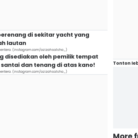
berenang di sekitar yacht yang
h lautan
rmentera. (instagram.com/azizahsalsha_)
ng disediakan oleh pemilik tempat
Tonton leb
t santai dan tenang di atas kano!
rmentera. (instagram.com/azizahsalsha_)
More 