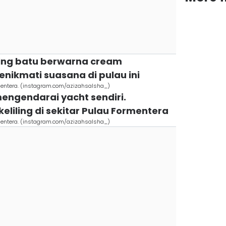
ebing batu berwarna cream
ikmati suasana di pulau ini
rmentera. (instagram.com/azizahsalsha_)
 mengendarai yacht sendiri.
eliling di sekitar Pulau Formentera
rmentera. (instagram.com/azizahsalsha_)