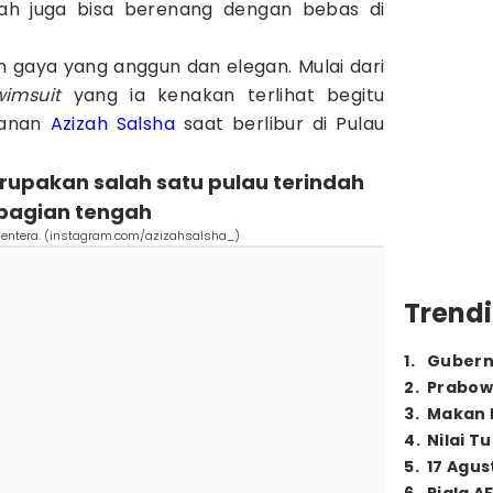
izah juga bisa berenang dengan bebas di
n gaya yang anggun dan elegan. Mulai dari
wimsuit
yang ia kenakan terlihat begitu
alanan
Azizah Salsha
saat berlibur di Pulau
rupakan salah satu pulau terindah
i bagian tengah
rmentera. (instagram.com/azizahsalsha_)
Trendi
1
.
Gubern
2
.
Prabow
3
.
Makan B
4
.
Nilai T
5
.
17 Agus