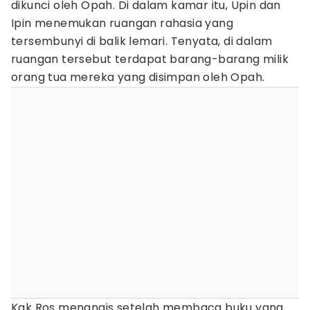
dikunci oleh Opah. Di dalam kamar itu, Upin dan
Ipin menemukan ruangan rahasia yang
tersembunyi di balik lemari. Tenyata, di dalam
ruangan tersebut terdapat barang-barang milik
orang tua mereka yang disimpan oleh Opah.
Kak Ros menangis setelah membaca buku yang