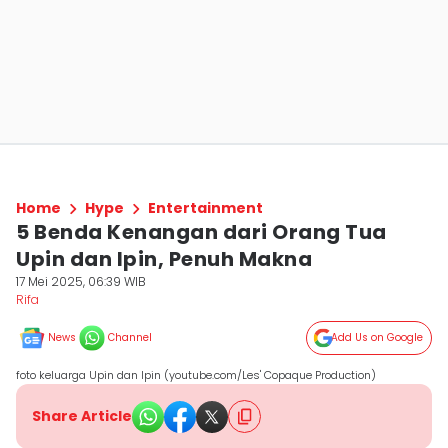
Home
Hype
Entertainment
5 Benda Kenangan dari Orang Tua
Upin dan Ipin, Penuh Makna
17 Mei 2025, 06:39 WIB
Rifa
News
Channel
Add Us on Google
foto keluarga Upin dan Ipin (youtube.com/Les' Copaque Production)
Share Article