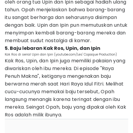
oleh orang tua Upin dan Ipin sebagai hadiah ulang
tahun. Opah menjelaskan bahwa barang-barang
itu sangat berharga dan seharusnya disimpan
dengan baik. Upin dan Ipin pun memutuskan untuk
menyimpan kembali barang-barang mereka dan
membuat sudut nostalgia di kamar.
5. Baju lebaran Kak Ros, Upin, dan Ipin
Kak Ros di serial Upin dan Ipin (youtube.com/Les' Copaque Production)
Kak Ros, Upin, dan Ipin juga memiliki pakaian yang
diwariskan oleh ibu mereka. Di episode "Raya
Penuh Makna", ketiganya mengenakan baju
berwarna merah saat Hari Raya Idul Fitri. Melihat
cucu-cucunya memakai baju tersebut, Opah
langsung menangis karena teringat dengan ibu
mereka. Seingat Opah, baju yang dipakai oleh Kak
Ros adalah milik ibunya.