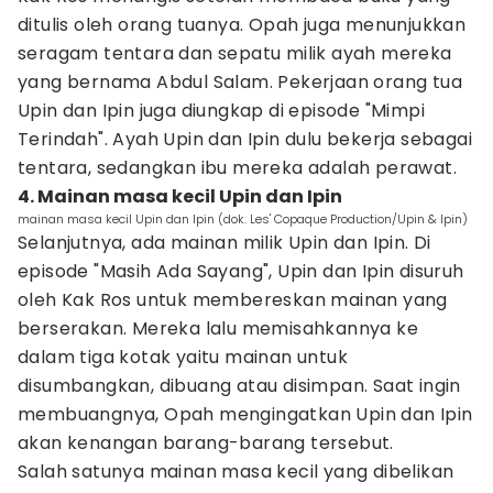
ditulis oleh orang tuanya. Opah juga menunjukkan
seragam tentara dan sepatu milik ayah mereka
yang bernama Abdul Salam. Pekerjaan orang tua
Upin dan Ipin juga diungkap di episode "Mimpi
Terindah". Ayah Upin dan Ipin dulu bekerja sebagai
tentara, sedangkan ibu mereka adalah perawat.
4. Mainan masa kecil Upin dan Ipin
mainan masa kecil Upin dan Ipin (dok. Les' Copaque Production/Upin & Ipin)
Selanjutnya, ada mainan milik Upin dan Ipin. Di
episode "Masih Ada Sayang", Upin dan Ipin disuruh
oleh Kak Ros untuk membereskan mainan yang
berserakan. Mereka lalu memisahkannya ke
dalam tiga kotak yaitu mainan untuk
disumbangkan, dibuang atau disimpan. Saat ingin
membuangnya, Opah mengingatkan Upin dan Ipin
akan kenangan barang-barang tersebut.
Salah satunya mainan masa kecil yang dibelikan