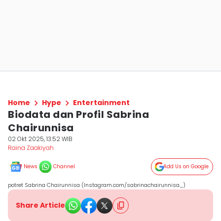
Home
Hype
Entertainment
Biodata dan Profil Sabrina
Chairunnisa
02 Okt 2025, 13:52 WIB
Raina Zaakiyah
News
Channel
Add Us on Google
potret Sabrina Chairunnisa (Instagram.com/sabrinachairunnisa_)
Share Article