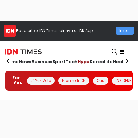
Baca artikel
IDN Times
lainnya di IDN App
Install
Home
News
Business
Sport
Tech
Hype
Korea
Life
Health
Aut
For
# Yuk Vote
Iklanin di IDN
Quiz
INSIDENESIA
You