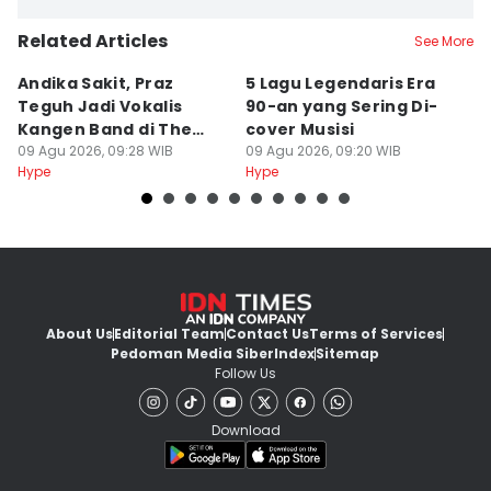
Related Articles
See More
Andika Sakit, Praz
5 Lagu Legendaris Era
n
Teguh Jadi Vokalis
90-an yang Sering Di-
J
Kangen Band di The
cover Musisi
H
Sounds Project
09 Agu 2026, 09:28 WIB
09 Agu 2026, 09:20 WIB
P
09
Hype
Hype
Hy
About Us
Editorial Team
Contact Us
Terms of Services
Pedoman Media Siber
Index
Sitemap
Follow Us
Download