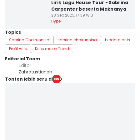
Lirik Lagu House Tour - Sabrina
Carpenter beserta Maknanya
28 Sep 2025, 17:39 WIB
Hype
Topics
Sabrina Chairunnisa
sabrina chairunnisa
biodata artis
Profil Artis
Keep me on Trend
Editorial Team
Editor
Zahrotustianah
Tonton lebih seru di