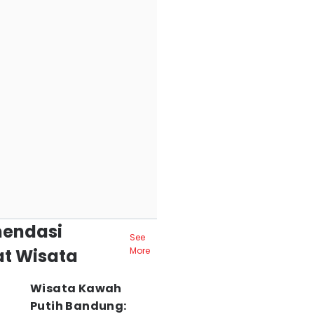
endasi
See
t Wisata
More
Wisata Kawah
Putih Bandung: