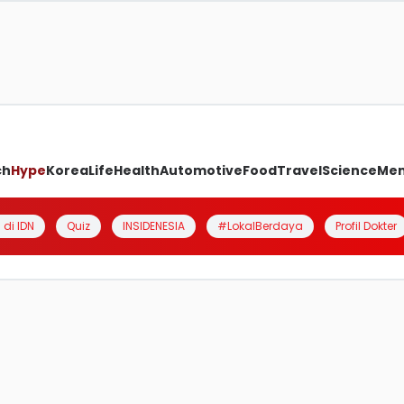
ch
Hype
Korea
Life
Health
Automotive
Food
Travel
Science
Me
 di IDN
Quiz
INSIDENESIA
#LokalBerdaya
Profil Dokter