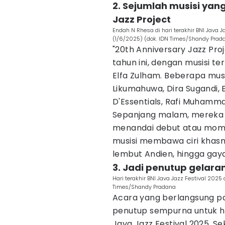
2. Sejumlah musisi yang
Jazz Project
Endah N Rhesa di hari terakhir BNI Java J
(1/6/2025) (dok. IDN Times/Shandy Prad
"20th Anniversary Jazz Pro
tahun ini, dengan musisi 
Elfa Zulham. Beberapa musi
Likumahuwa, Dira Sugandi, 
D'Essentials, Rafi Muhamma
Sepanjang malam, mereka
menandai debut atau momen
musisi membawa ciri khasn
lembut Andien, hingga gay
3. Jadi penutup gelaran
Hari terakhir BNI Java Jazz Festival 2025
Times/Shandy Pradana
Acara yang berlangsung pad
penutup sempurna untuk har
Java Jazz Festival 2025. Sek