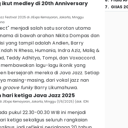
6
.
Piala A
 ikut medley di 20th Anniversary
7
.
GIIAS 2
azz Festival 2025 di JIExpo Kemayoran, Jakarta, Minggu
ana
ject" menjadi salah satu sorotan utama
ternama di bawah arahan Nikita Dompas dan
si yang tampil adalah Andien, Barry
Endah N Rhesa, Humania, Indra Aziz, Maliq &
d, Teddy Adhitya, Tompi, dan Voxaccord.
 membawakan lagu-lagu ikonik yang
 bersejarah mereka di Java Jazz. Setiap
ya masing-masing, dari vokal jazz nan
a
groove funky
Barry Likumahuwa.
 hari ketiga Java Jazz 2025
 di JIExpo Kemayoran, Jakarta, Minggu (1/6/2025) (dok. IDN
a pukul 22.30-00.30 WIB ini menjadi
i ketiga sekaligus seluruh rangkaian
aligus, jadi refleksi perjalanan 20 tahun