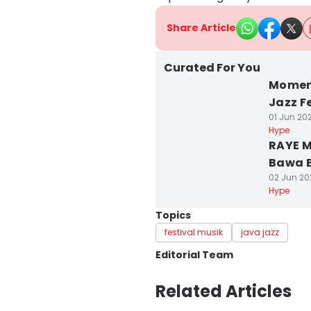
Share Article
Curated For You
Momen 
Jazz F
01 Jun 20
Hype
RAYE M
Bawa E
02 Jun 20
Hype
Topics
festival musik
java jazz
Editorial Team
Editor
Related Articles
Shandy Pradana