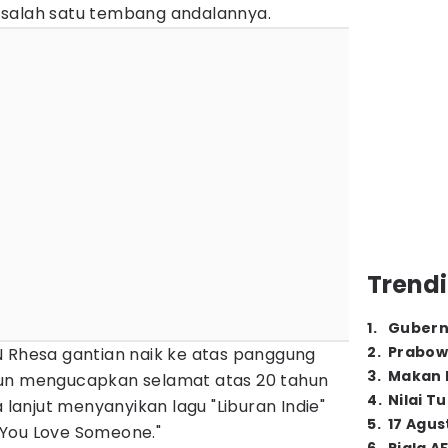
 salah satu tembang andalannya.
Trendi
1
.
Gubern
2
.
Prabow
N Rhesa gantian naik ke atas panggung
3
.
Makan B
pun mengucapkan selamat atas 20 tahun
4
.
Nilai T
a lanjut menyanyikan lagu "Liburan Indie"
5
.
17 Agus
You Love Someone."