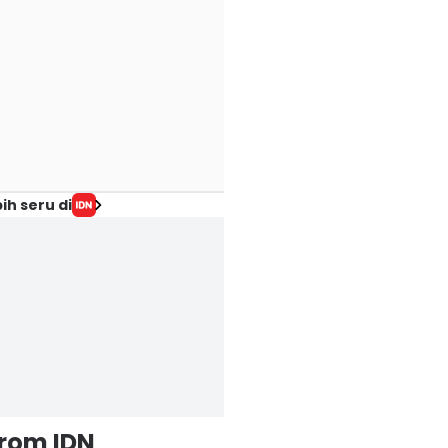
ih seru di
from IDN