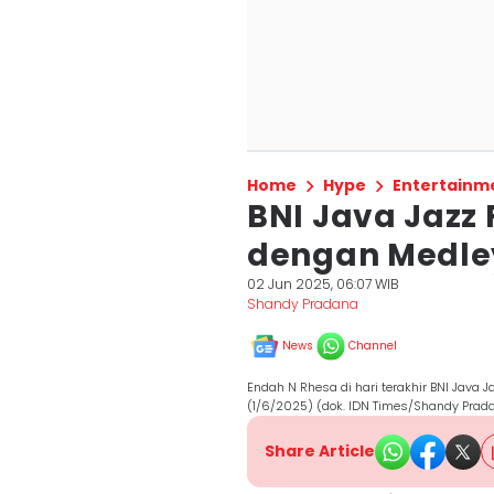
Home
Hype
Entertainm
BNI Java Jazz 
dengan Medley
02 Jun 2025, 06:07 WIB
Shandy Pradana
News
Channel
Endah N Rhesa di hari terakhir BNI Java J
(1/6/2025) (dok. IDN Times/Shandy Prad
Share Article