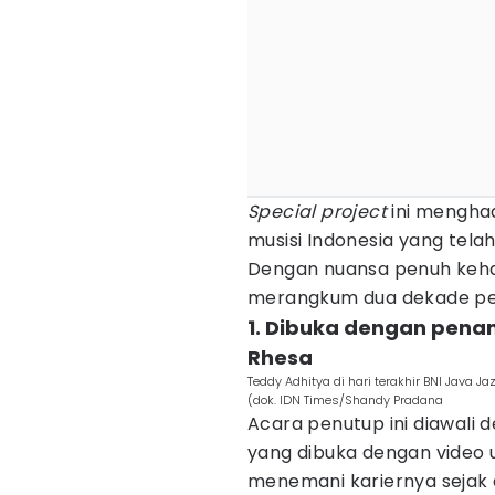
Special project
ini menghad
musisi Indonesia yang telah 
Dengan nuansa penuh kehan
merangkum dua dekade perj
1. Dibuka dengan pena
Rhesa
Teddy Adhitya di hari terakhir BNI Java J
(dok. IDN Times/Shandy Pradana
Acara penutup ini diawali 
yang dibuka dengan video
menemani kariernya sejak 