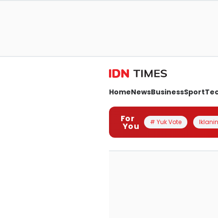
Home
News
Business
Sport
Te
For
# Yuk Vote
Iklanin
You