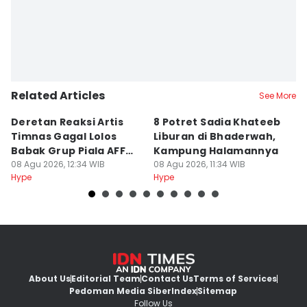
Related Articles
See More
Deretan Reaksi Artis
8 Potret Sadia Khateeb
MD
Timnas Gagal Lolos
Liburan di Bhaderwah,
Fi
Babak Grup Piala AFF
Kampung Halamannya
De
2026
08 Agu 2026, 12:34 WIB
08 Agu 2026, 11:34 WIB
08
Hype
Hype
Hy
About Us
Editorial Team
Contact Us
Terms of Services
Pedoman Media Siber
Index
Sitemap
Follow Us