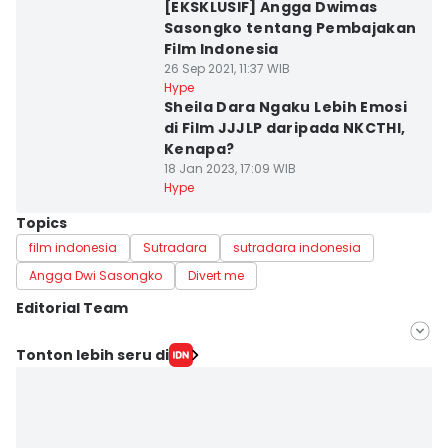
[EKSKLUSIF] Angga Dwimas
Sasongko tentang Pembajakan
Film Indonesia
26 Sep 2021, 11:37 WIB
Hype
Sheila Dara Ngaku Lebih Emosi
di Film JJJLP daripada NKCTHI,
Kenapa?
18 Jan 2023, 17:09 WIB
Hype
Topics
film indonesia
Sutradara
sutradara indonesia
Angga Dwi Sasongko
Divert me
Editorial Team
Editor
Tonton lebih seru di
Zahrotustianah
Editor
Erfah Nanda