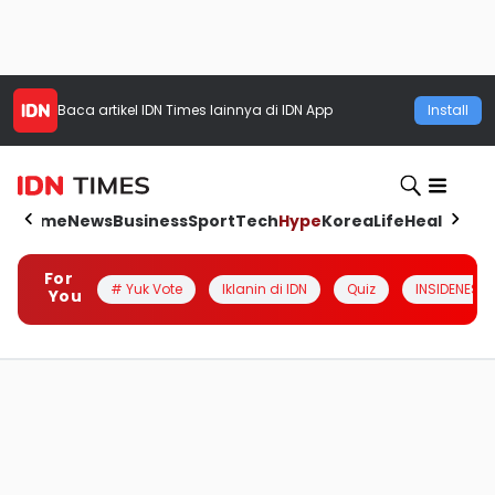
Baca artikel
IDN Times
lainnya di IDN App
Install
Home
News
Business
Sport
Tech
Hype
Korea
Life
Health
Aut
For
# Yuk Vote
Iklanin di IDN
Quiz
INSIDENESIA
You