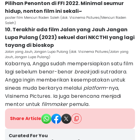
Pilihan Penonton di FFI 2022. Minimal seumur
hidup, nonton film ini sekali~
poster film Mencuri Raden Saleh (dok. Visinema Pictures/Mencuri Raden
Saleh)
10. Terakhir ada film Jalan yang Jauh Jangan
Lupa Pulang (2023) sekuel dari NKCTHI yang lagi
tayang di bioskop
Jalan yang Jauh, Jangan Lupa Pulang (dok. Visinema Pictures/Jalan yang
Jauh, Jangan Lupa Pulang)
Kabarnya, Angga sudah mempersiapkan satu film
lagi sebelum benar-benar
break
jadi sutradara.
Angga ingin memberikan kesempatakan untuk
sineas muda berkarya melalui
platform
-nya,
Visinema Pictures. Ia juga berencana menjadi
mentor untuk
filmmaker
pemula.
Share Article
Curated For You