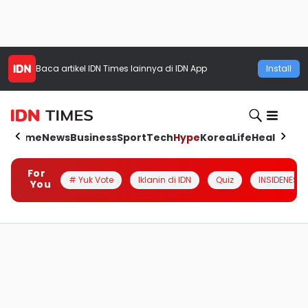
Baca artikel
IDN Times
lainnya di IDN App
Install
Home
News
Business
Sport
Tech
Hype
Korea
Life
Health
Aut
For
# Yuk Vote
Iklanin di IDN
Quiz
INSIDENESIA
You