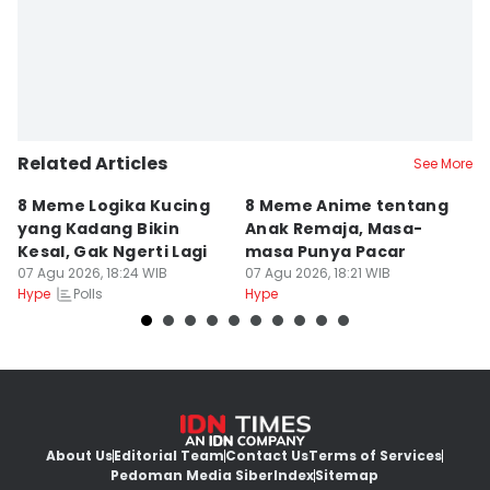
Related Articles
See More
8 Meme Logika Kucing
8 Meme Anime tentang
P
yang Kadang Bikin
Anak Remaja, Masa-
A
Kesal, Gak Ngerti Lagi
masa Punya Pacar
R
07 Agu 2026, 18:24 WIB
07 Agu 2026, 18:21 WIB
07
Polls
Hype
Hype
Hy
About Us
Editorial Team
Contact Us
Terms of Services
Pedoman Media Siber
Index
Sitemap