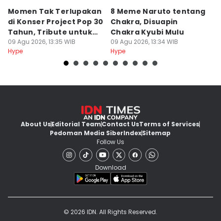
Momen Tak Terlupakan
8 Meme Naruto tentang
L
di Konser Project Pop 30
Chakra, Disuapin
Z
Tahun, Tribute untuk
Chakra Kyubi Mulu
A
Oon
09 Agu 2026, 13:35 WIB
09 Agu 2026, 13:34 WIB
09
Hype
Hype
Hy
About Us
Editorial Team
Contact Us
Terms of Services
Pedoman Media Siber
Index
Sitemap
Follow Us
Download
© 2026 IDN. All Rights Reserved.