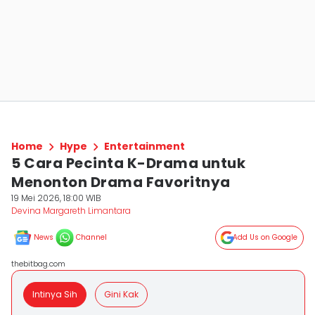
Home
Hype
Entertainment
5 Cara Pecinta K-Drama untuk
Menonton Drama Favoritnya
19 Mei 2026, 18:00 WIB
Devina Margareth Limantara
News
Channel
Add Us on Google
thebitbag.com
Intinya Sih
Gini Kak