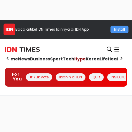
Baca artikel
IDN Times
lainnya di IDN App
Install
Home
News
Business
Sport
Tech
Hype
Korea
Life
Health
Aut
For
# Yuk Vote
Iklanin di IDN
Quiz
INSIDENESIA
You