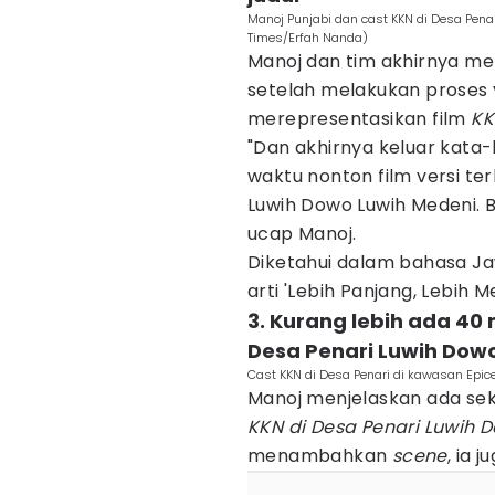
Manoj Punjabi dan cast KKN di Desa Pena
Times/Erfah Nanda)
Manoj dan tim akhirnya mem
setelah melakukan proses 
merepresentasikan film
KK
"Dan akhirnya keluar kata-
waktu nonton film versi t
Luwih Dowo Luwih Medeni. B
ucap Manoj.
Diketahui dalam bahasa Jaw
arti 'Lebih Panjang, Lebi
3. Kurang lebih ada 40 
Desa Penari Luwih Dowo
Cast KKN di Desa Penari di kawasan Epic
Manoj menjelaskan ada sek
KKN di Desa Penari Luwih 
menambahkan
scene
, ia