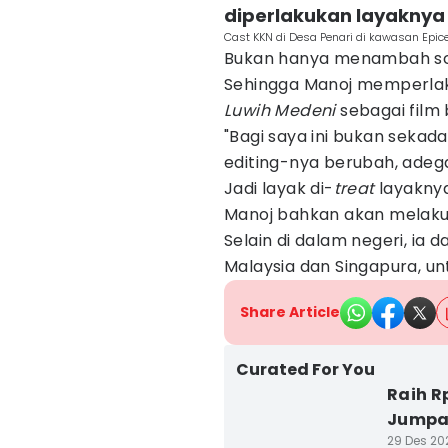
diperlakukan layaknya
Cast KKN di Desa Penari di kawasan Epic
Bukan hanya menambah sce
Sehingga Manoj memperl
Luwih Medeni
sebagai film
"Bagi saya ini bukan sekad
editing-nya berubah, adega
Jadi layak di-
treat
layaknya
Manoj bahkan akan melakuka
Selain di dalam negeri, ia
Malaysia dan Singapura, un
Share Article
Curated For You
Raih R
Jumpa 
29 Des 202