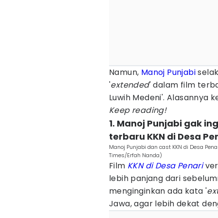
Namun,
Manoj Punjabi
selak
'
extended
' dalam film terb
Luwih Medeni'. Alasannya k
Keep reading!
1. Manoj Punjabi gak ing
terbaru KKN di Desa Pe
Manoj Punjabi dan cast KKN di Desa Pena
Times/Erfah Nanda)
Film
KKN di Desa Penari
ver
lebih panjang dari sebelum
menginginkan ada kata '
ex
Jawa, agar lebih dekat de