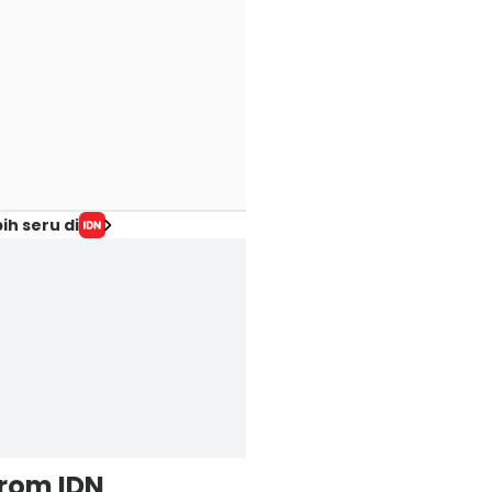
ih seru di
from IDN