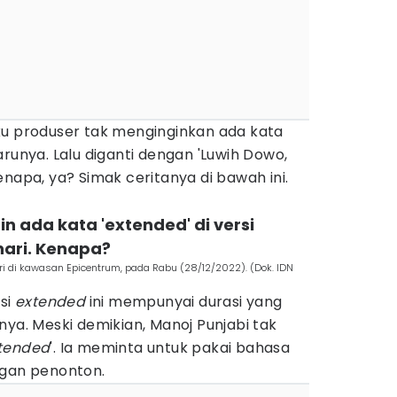
u produser tak menginginkan ada kata
arunya. Lalu diganti dengan 'Luwih Dowo,
enapa, ya? Simak ceritanya di bawah ini.
in ada kata 'extended' di versi
nari. Kenapa?
ri di kawasan Epicentrum, pada Rabu (28/12/2022). (Dok. IDN
si
extended
ini mempunyai durasi yang
nya. Meski demikian, Manoj Punjabi tak
tended
'. Ia meminta untuk pakai bahasa
ngan penonton.