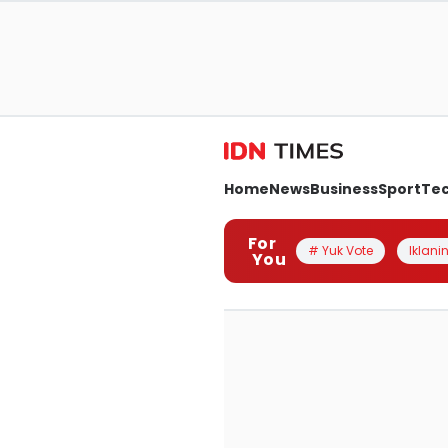
Home
News
Business
Sport
Te
For
# Yuk Vote
Iklanin
You