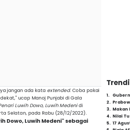
Trendi
lnya jangan ada kata
extended
. Coba pakai
1
.
Gubern
dekat," ucap Manoj Punjabi di Gala
2
.
Prabow
Penari Luwih Dowo, Luwih Medeni
di
3
.
Makan B
ta Selatan, pada Rabu (28/12/2022).
4
.
Nilai T
uwih Dowo, Luwih Medeni" sebagai
5
.
17 Agus