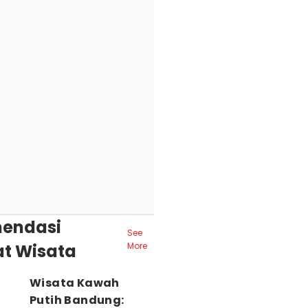
endasi
See
t Wisata
More
Wisata Kawah
Putih Bandung: