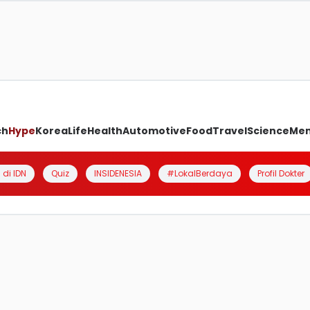
ch
Hype
Korea
Life
Health
Automotive
Food
Travel
Science
Me
 di IDN
Quiz
INSIDENESIA
#LokalBerdaya
Profil Dokter