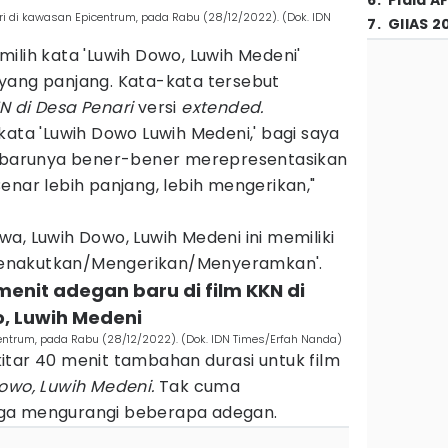
6
.
Piala A
ri di kawasan Epicentrum, pada Rabu (28/12/2022). (Dok. IDN
7
.
GIIAS 2
ilih kata 'Luwih Dowo, Luwih Medeni'
yang panjang. Kata-kata tersebut
N di Desa Penari
versi
extended.
kata 'Luwih Dowo Luwih Medeni,' bagi saya
erbarunya bener-bener merepresentasikan
enar lebih panjang, lebih mengerikan,"
a, Luwih Dowo, Luwih Medeni ini memiliki
h Menakutkan/Mengerikan/Menyeramkan'.
menit adegan baru di film KKN di
, Luwih Medeni
entrum, pada Rabu (28/12/2022). (Dok. IDN Times/Erfah Nanda)
itar 40 menit tambahan durasi untuk film
Dowo, Luwih Medeni.
Tak cuma
 juga mengurangi beberapa adegan.