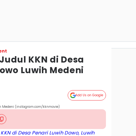
ent
k Judul KKN di Desa
Dowo Luwih Medeni
Add Us on Google
wih Medeni (instagram.com/kknmovie)
m
KKN di Desa Penari Luwih Dowo, Luwih