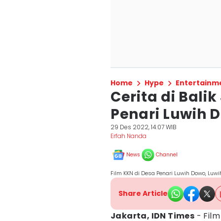
Home
Hype
Entertainm
Cerita di Bali
Penari Luwih 
29 Des 2022, 14:07 WIB
Erfah Nanda
News
Channel
Film KKN di Desa Penari Luwih Dowo, Lu
Share Article
Jakarta, IDN Times
- Fil