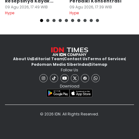
Resepsinya Kayak
Perbaiki Konsentrasi
D
Musikal
09 Agu 2026, 17:49 WIB
09 Agu 2026, 17:39 WIB
09
Hype
Hype
Hy
About Us
Editorial Team
Contact Us
Terms of Services
Pedoman Media Siber
Index
Sitemap
Follow Us
Download
© 2026 IDN. All Rights Reserved.