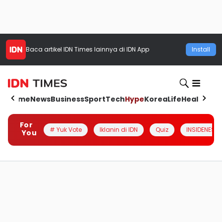
Baca artikel
IDN Times
lainnya di IDN App
Install
Home
News
Business
Sport
Tech
Hype
Korea
Life
Health
Aut
For
# Yuk Vote
Iklanin di IDN
Quiz
INSIDENESIA
You