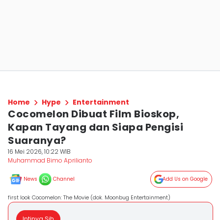
Home
Hype
Entertainment
Cocomelon Dibuat Film Bioskop,
Kapan Tayang dan Siapa Pengisi
Suaranya?
16 Mei 2026, 10:22 WIB
Muhammad Bimo Aprilianto
News
Channel
Add Us on Google
first look Cocomelon: The Movie (dok. Moonbug Entertainment)
Intinya Sih