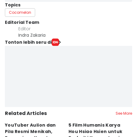
Topics
Cocomelon
Editorial Team
Editor
Indra Zakaria
Tonton lebih seru di
Related Articles
See More
YouTuber Aulion dan
5 Film Humanis Karya
5 
Pila Resmi Menikah,
Hou Hsiao Hsien untuk
D