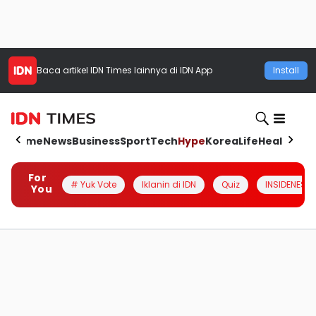
Baca artikel
IDN Times
lainnya di IDN App
Install
Home
News
Business
Sport
Tech
Hype
Korea
Life
Health
Aut
For
# Yuk Vote
Iklanin di IDN
Quiz
INSIDENESIA
You