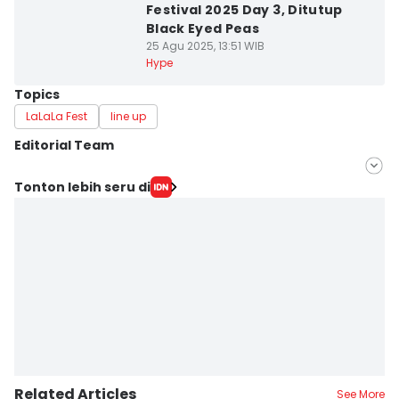
Festival 2025 Day 3, Ditutup
Black Eyed Peas
25 Agu 2025, 13:51 WIB
Hype
Topics
LaLaLa Fest
line up
Editorial Team
Editor
Tonton lebih seru di
Indra Zakaria
Editor
Retno Rahayu
Related Articles
See More