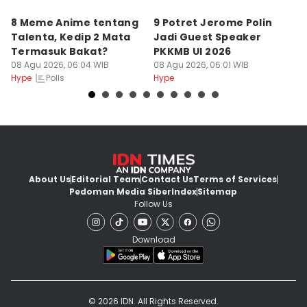
8 Meme Anime tentang
9 Potret Jerome Polin
8
Talenta, Kedip 2 Mata
Jadi Guest Speaker
B
Termasuk Bakat?
PKKMB UI 2026
T
08 Agu 2026, 06:04 WIB
08 Agu 2026, 06:01 WIB
R
08
Polls
Hype
Hype
Hy
About Us
Editorial Team
Contact Us
Terms of Services
Pedoman Media Siber
Index
Sitemap
Follow Us
Download
© 2026 IDN. All Rights Reserved.