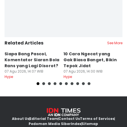
Related Articles
See More
Siapa Bang Pascol,
10 Cara Ngecat yang
K
Komentator Siaran Bola
Gak Biasa Banget, Bikin
H
Rans yang Lagi Disorot?
Tepok Jidat
A
07 Agu 2026, 14:07 WIB
07 Agu 2026, 14:00 WIB
07
Hype
Hype
Hy
About Us
Editorial Team
Contact Us
Terms of Services
Pedoman Media Siber
Index
Sitemap