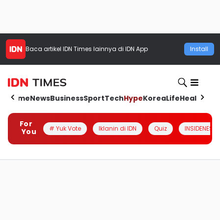
Baca artikel
IDN Times
lainnya di IDN App
Install
Home
News
Business
Sport
Tech
Hype
Korea
Life
Health
Aut
For
# Yuk Vote
Iklanin di IDN
Quiz
INSIDENESIA
You