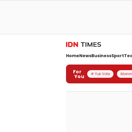
Home
News
Business
Sport
Te
For
# Yuk Vote
Iklanin
You