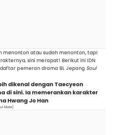
m menonton atau sudah menonton, tapi
kternya, sini merapat! Berikut ini IDN
 daftar pemeran drama BL Jepang
Soul
ebih dikenal dengan Taecyeon
 di sini. Ia memerankan karakter
ama Hwang Jo Han
oul Mate)