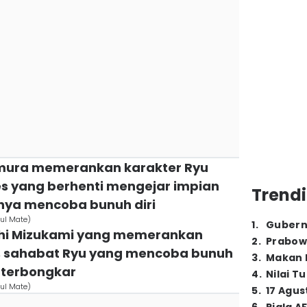
somura memerankan karakter Ryu
es yang berhenti mengejar impian
Trendi
nya mencoba bunuh diri
oul Mate)
1
.
Gubern
oshi Mizukami yang memerankan
2
.
Prabow
, sahabat Ryu yang mencoba bunuh
3
.
Makan B
a terbongkar
4
.
Nilai T
oul Mate)
5
.
17 Agus