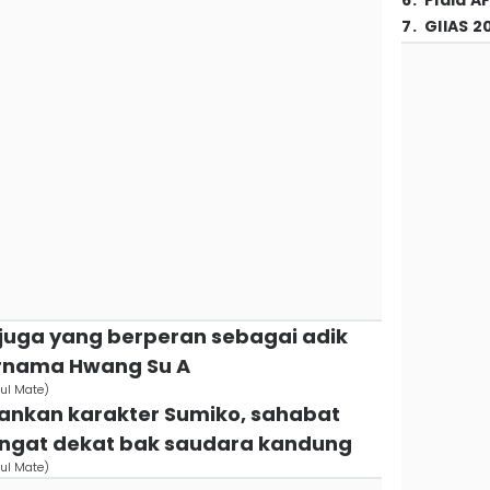
6
.
Piala A
7
.
GIIAS 2
i juga yang berperan sebagai adik
rnama Hwang Su A
oul Mate)
ankan karakter Sumiko, sahabat
angat dekat bak saudara kandung
oul Mate)