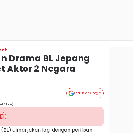
ent
an Drama BL Jepang
t Aktor 2 Negara
Add Us on Google
oul Mate)
e
(BL) dimanjakan lagi dengan perilisan