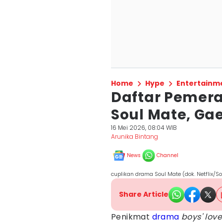
Home
Hype
Entertainm
Daftar Pemer
Soul Mate, Gae
16 Mei 2026, 08:04 WIB
Arunika Bintang
News
Channel
cuplikan drama Soul Mate (dok. Netflix/S
Share Article
Penikmat
drama
boys' lov