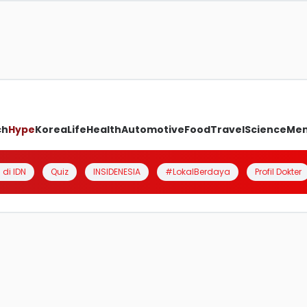
ch
Hype
Korea
Life
Health
Automotive
Food
Travel
Science
Me
 di IDN
Quiz
INSIDENESIA
#LokalBerdaya
Profil Dokter