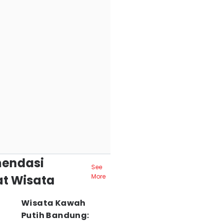
endasi
See
t Wisata
More
Wisata Kawah
Putih Bandung: