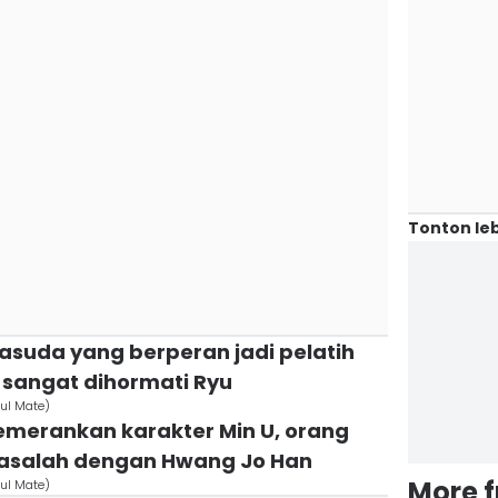
Tonton leb
asuda yang berperan jadi pelatih
g sangat dihormati Ryu
oul Mate)
emerankan karakter Min U, orang
masalah dengan Hwang Jo Han
More 
oul Mate)