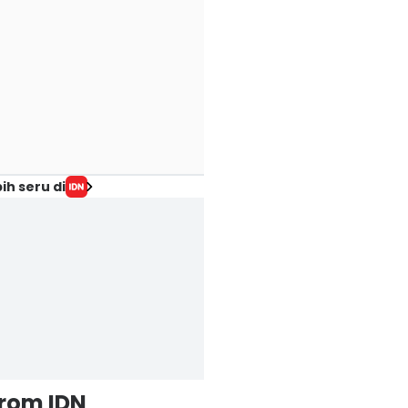
ih seru di
from IDN