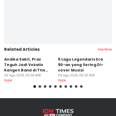
Editor
Stella Azasya
Related Articles
See More
Andika Sakit, Praz
5 Lagu Legendaris Era
n
Teguh Jadi Vokalis
90-an yang Sering Di-
J
Kangen Band di The
cover Musisi
H
Sounds Project
09 Agu 2026, 09:28 WIB
09 Agu 2026, 09:20 WIB
P
09
Hype
Hype
Hy