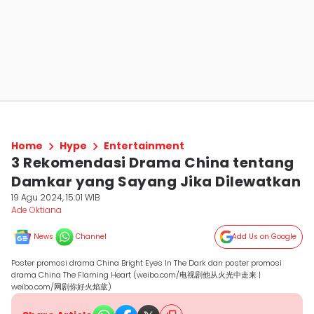
Home
Hype
Entertainment
3 Rekomendasi Drama China tentang
Damkar yang Sayang Jika Dilewatkan
19 Agu 2024, 15:01 WIB
Ade Oktiana
News
Channel
Add Us on Google
Poster promosi drama China Bright Eyes In The Dark dan poster promosi
drama China The Flaming Heart (weibo.com/电视剧他从火光中走来 |
weibo.com/网剧你好火焰蓝)