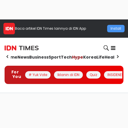
Baca artikel
IDN Times
lainnya di IDN App
Install
Home
News
Business
Sport
Tech
Hype
Korea
Life
Health
Aut
For
# Yuk Vote
Iklanin di IDN
Quiz
INSIDENESIA
You