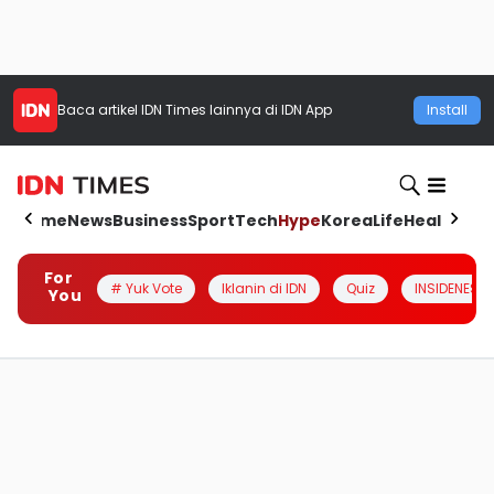
Baca artikel
IDN Times
lainnya di IDN App
Install
Home
News
Business
Sport
Tech
Hype
Korea
Life
Health
Aut
For
# Yuk Vote
Iklanin di IDN
Quiz
INSIDENESIA
You