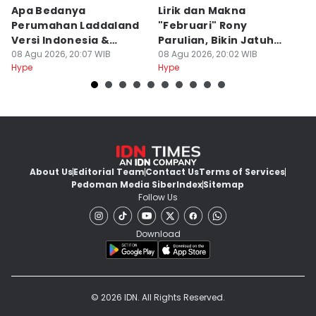
Apa Bedanya
Lirik dan Makna
8
Perumahan Laddaland
"Februari" Rony
M
Versi Indonesia &
Parulian, Bikin Jatuh
h
Thailand?
08 Agu 2026, 20:07 WIB
Cinta?
08 Agu 2026, 20:02 WIB
08
Hype
Hype
Hy
About Us
Editorial Team
Contact Us
Terms of Services
Pedoman Media Siber
Index
Sitemap
Follow Us
Download
© 2026 IDN. All Rights Reserved.