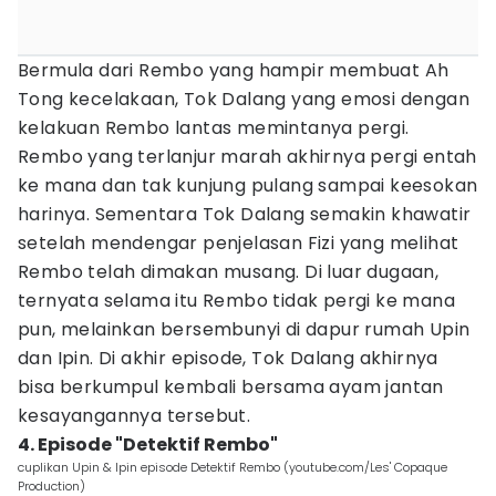
Bermula dari Rembo yang hampir membuat Ah
Tong kecelakaan, Tok Dalang yang emosi dengan
kelakuan Rembo lantas memintanya pergi.
Rembo yang terlanjur marah akhirnya pergi entah
ke mana dan tak kunjung pulang sampai keesokan
harinya. Sementara Tok Dalang semakin khawatir
setelah mendengar penjelasan Fizi yang melihat
Rembo telah dimakan musang. Di luar dugaan,
ternyata selama itu Rembo tidak pergi ke mana
pun, melainkan bersembunyi di dapur rumah Upin
dan Ipin. Di akhir episode, Tok Dalang akhirnya
bisa berkumpul kembali bersama ayam jantan
kesayangannya tersebut.
4. Episode "Detektif Rembo"
cuplikan Upin & Ipin episode Detektif Rembo (youtube.com/Les' Copaque
Production)