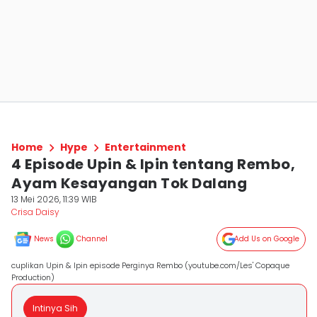
Home
Hype
Entertainment
4 Episode Upin & Ipin tentang Rembo,
Ayam Kesayangan Tok Dalang
13 Mei 2026, 11:39 WIB
Crisa Daisy
News
Channel
Add Us on Google
cuplikan Upin & Ipin episode Perginya Rembo (youtube.com/Les' Copaque
Production)
Intinya Sih