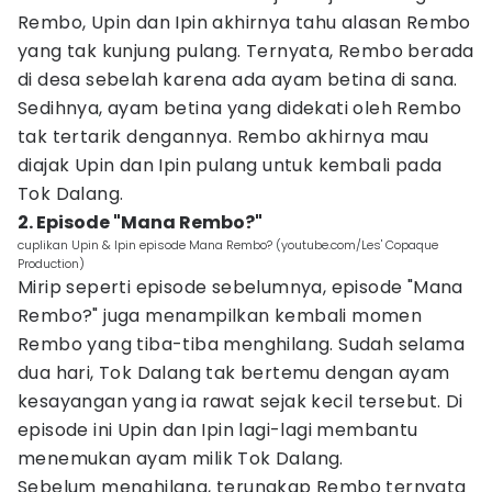
Rembo, Upin dan Ipin akhirnya tahu alasan Rembo
yang tak kunjung pulang. Ternyata, Rembo berada
di desa sebelah karena ada ayam betina di sana.
Sedihnya, ayam betina yang didekati oleh Rembo
tak tertarik dengannya. Rembo akhirnya mau
diajak Upin dan Ipin pulang untuk kembali pada
Tok Dalang.
2. Episode "Mana Rembo?"
cuplikan Upin & Ipin episode Mana Rembo? (youtube.com/Les' Copaque
Production)
Mirip seperti episode sebelumnya, episode "Mana
Rembo?" juga menampilkan kembali momen
Rembo yang tiba-tiba menghilang. Sudah selama
dua hari, Tok Dalang tak bertemu dengan ayam
kesayangan yang ia rawat sejak kecil tersebut. Di
episode ini Upin dan Ipin lagi-lagi membantu
menemukan ayam milik Tok Dalang.
Sebelum menghilang, terungkap Rembo ternyata