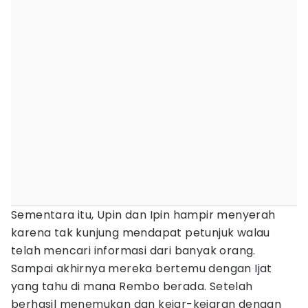
Sementara itu, Upin dan Ipin hampir menyerah
karena tak kunjung mendapat petunjuk walau
telah mencari informasi dari banyak orang.
Sampai akhirnya mereka bertemu dengan Ijat
yang tahu di mana Rembo berada. Setelah
berhasil menemukan dan kejar-kejaran dengan