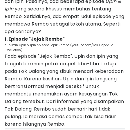
dan Ipin. Pasalnya, ada beberapa episode
Upin &
Ipin
yang secara khusus membahas tentang
Rembo. Setidaknya, ada empat judul episode yang
membawa Rembo sebagai tokoh utama. Seperti
apa ceritanya?
1. Episode "Jejak Rembo"
cuplikan Upin & Ipin episode Jejak Rembo (youtube.com/Les' Copaque
Production)
Pada episode "Jejak Rembo", Upin dan Ipin yang
tengah bermain petak umpet tiba-tiba tertuju
pada Tok Dalang yang sibuk mencari keberadaan
Rembo. Karena kasihan, Upin dan Ipin langsung
bertransformasi menjadi detektif untuk
membantu menemukan ayam kesayangan Tok
Dalang tersebut. Dari informasi yang disampaikan
Tok Dalang, Rembo sudah berhari-hari tidak
pulang. Ia merasa cemas sampai tak bisa tidur
karena hilangnya Rembo.