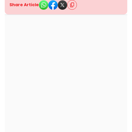
Share Article