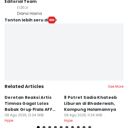
Editorial Team
Editor
Diana Hasna
Tonton lebih seru di
Related Articles
See More
Deretan Reaksi Artis
8 Potret Sadia Khateeb
MD
Timnas Gagal Lolos
Liburan di Bhaderwah,
Fi
Babak Grup Piala AFF
Kampung Halamannya
De
2026
08 Agu 2026, 12:34 WIB
08 Agu 2026, 11:34 WIB
08
Hype
Hype
Hy