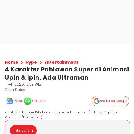
Home
Hype
Entertainment
4 Karakter Pahlawan Super di Animasi
Upin & Ipin, Ada Ultraman
11 Mei 2026, 12:39 WIB
Crisa Daisy
News
Channel
Add Us on Google
karakter Ultraman Ribut dalam animasi Upin & Ipin (dok. Les' Copaque
Production/Upin & Ipin)
Intinya Sih