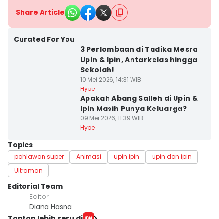
Share Article
Curated For You
3 Perlombaan di Tadika Mesra
Upin & Ipin, Antarkelas hingga
Sekolah!
10 Mei 2026, 14:31 WIB
Hype
Apakah Abang Salleh di Upin &
Ipin Masih Punya Keluarga?
09 Mei 2026, 11:39 WIB
Hype
Topics
pahlawan super
Animasi
upin ipin
upin dan ipin
Ultraman
Editorial Team
Editor
Diana Hasna
Tonton lebih seru di