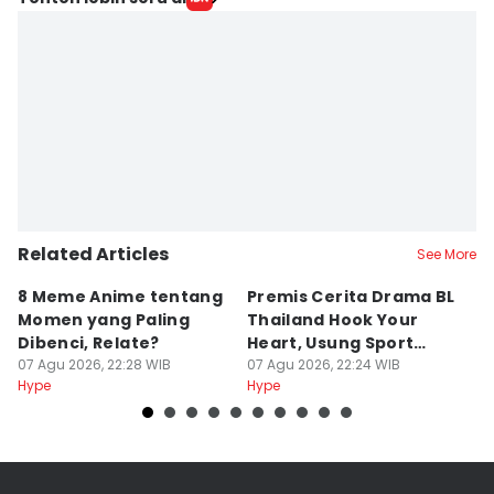
Related Articles
See More
8 Meme Anime tentang
Premis Cerita Drama BL
8
Momen yang Paling
Thailand Hook Your
K
Dibenci, Relate?
Heart, Usung Sport
R
07 Agu 2026, 22:28 WIB
Romance
07 Agu 2026, 22:24 WIB
K
07
Hype
Hype
Hy