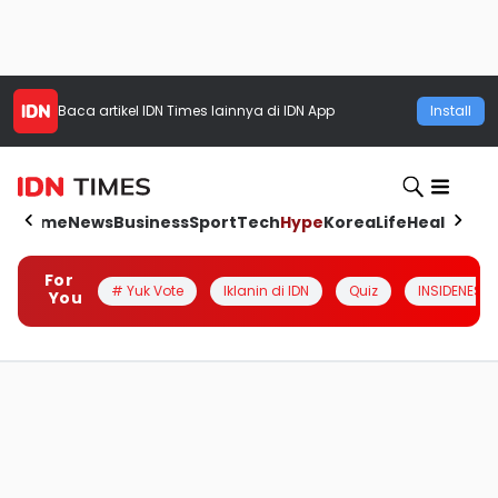
Baca artikel
IDN Times
lainnya di IDN App
Install
Home
News
Business
Sport
Tech
Hype
Korea
Life
Health
Aut
For
# Yuk Vote
Iklanin di IDN
Quiz
INSIDENESIA
You