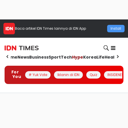
Baca artikel
IDN Times
lainnya di IDN App
Install
Home
News
Business
Sport
Tech
Hype
Korea
Life
Health
Aut
For
# Yuk Vote
Iklanin di IDN
Quiz
INSIDENESIA
You