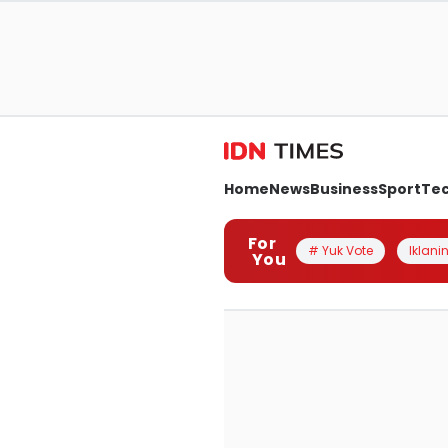
Home
News
Business
Sport
Te
For
# Yuk Vote
Iklanin
You