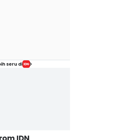
ih seru di
from IDN