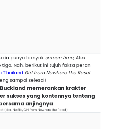
a ia punya banyak
screen time
, Alex
iga. Nah, berikut ini tujuh fakta peran
 Thailand
Girl from Nowhere the Reset.
eng sampai selesai!
ex Buckland memerankan krakter
er sukses yang kontennya tentang
 bersama anjingnya
t (dok. Netflix/Girl from Nowhere the Reset)