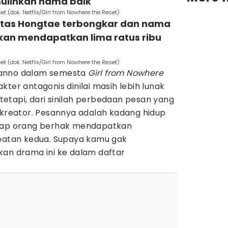
lihkan nama baik
t (dok. Netflix/Girl from Nowhere the Reset)
titas Hongtae terbongkar dan nama
hkan mendapatkan lima ratus ribu
t (dok. Netflix/Girl from Nowhere the Reset)
Nanno dalam semesta
Girl from Nowhere
ter antagonis dinilai masih lebih lunak
n tetapi, dari sinilah perbedaan pesan yang
 kreator. Pesannya adalah kadang hidup
tiap orang berhak mendapatkan
tan kedua. Supaya kamu gak
kan drama ini ke dalam daftar