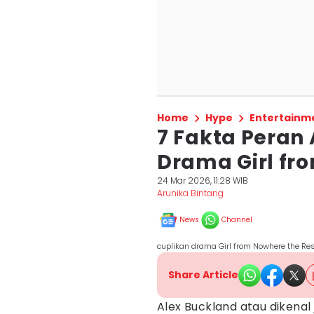
Home
Hype
Entertainm
7 Fakta Peran
Drama Girl fr
24 Mar 2026, 11:28 WIB
Arunika Bintang
News
Channel
cuplikan drama Girl from Nowhere the Rese
Share Article
Alex Buckland atau dikena