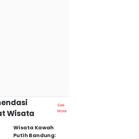
endasi
See
t Wisata
More
Wisata Kawah
Putih Bandung: