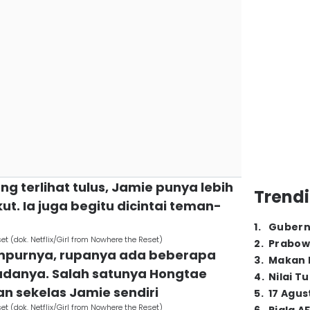
g terlihat tulus, Jamie punya lebih
Trendi
kut. Ia juga begitu dicintai teman-
1
.
Gubern
t (dok. Netflix/Girl from Nowhere the Reset)
2
.
Prabow
sempurnya, rupanya ada beberapa
3
.
Makan B
padanya. Salah satunya Hongtae
4
.
Nilai T
n sekelas Jamie sendiri
5
.
17 Agus
t (dok. Netflix/Girl from Nowhere the Reset)