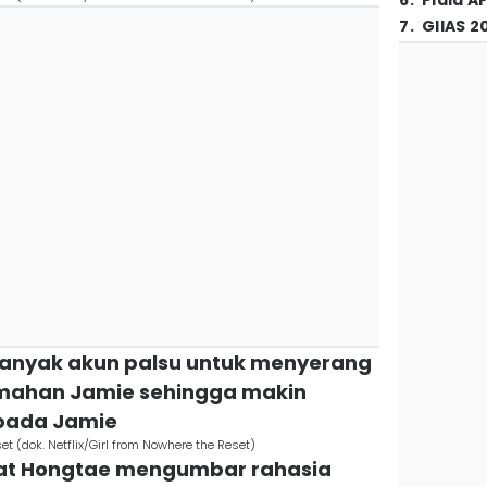
6
.
Piala A
7
.
GIIAS 2
anyak akun palsu untuk menyerang
emahan Jamie sehingga makin
 pada Jamie
t (dok. Netflix/Girl from Nowhere the Reset)
saat Hongtae mengumbar rahasia