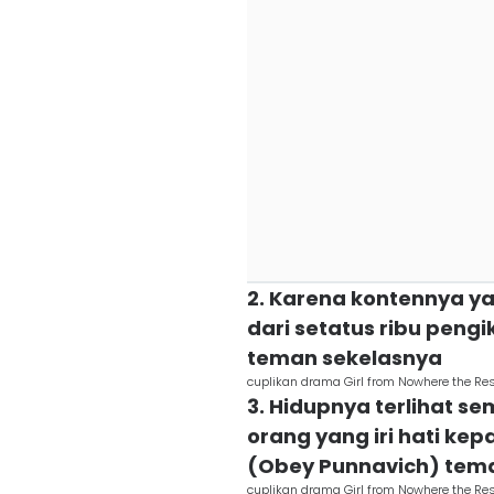
2. Karena kontennya yan
dari setatus ribu pengi
teman sekelasnya
cuplikan drama Girl from Nowhere the Rese
3. Hidupnya terlihat 
orang yang iri hati ke
(Obey Punnavich) tema
cuplikan drama Girl from Nowhere the Rese