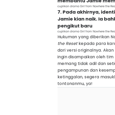
membantu Jamie memu
cuplikan drama Girl from Nowhere the Rese
7. Pada akhirnya, iden
Jamie kian naik. Ia ba
pengikut baru
cuplikan drama Girl from Nowhere the Rese
Hukuman yang diberikan 
the Reset
kepada para karak
dari versi originalnya. Aka
ingin disampaikan oleh tim
memang tidak adil dan se
pengampunan dan kesempa
ketinggalan, segera masuk
tontonanmu, ya!