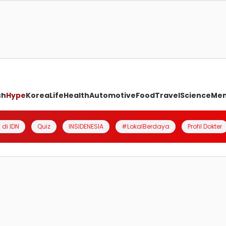
ch
Hype
Korea
Life
Health
Automotive
Food
Travel
Science
Me
 di IDN
Quiz
INSIDENESIA
#LokalBerdaya
Profil Dokter