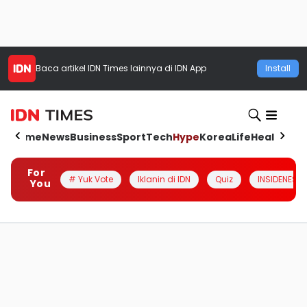
Baca artikel
IDN Times
lainnya di IDN App
Install
Home
News
Business
Sport
Tech
Hype
Korea
Life
Health
Aut
For
# Yuk Vote
Iklanin di IDN
Quiz
INSIDENESIA
You