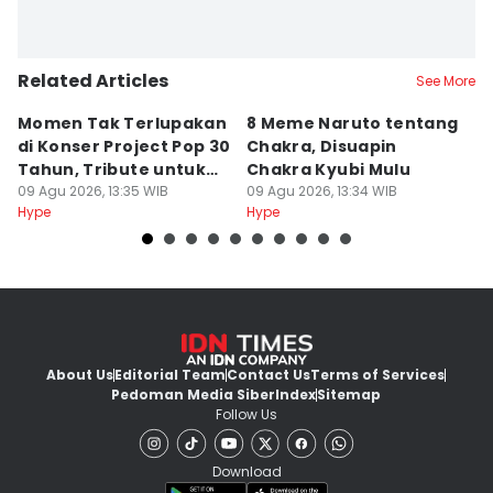
Related Articles
See More
Momen Tak Terlupakan
8 Meme Naruto tentang
L
di Konser Project Pop 30
Chakra, Disuapin
Z
Tahun, Tribute untuk
Chakra Kyubi Mulu
A
Oon
09 Agu 2026, 13:35 WIB
09 Agu 2026, 13:34 WIB
09
Hype
Hype
Hy
About Us
Editorial Team
Contact Us
Terms of Services
Pedoman Media Siber
Index
Sitemap
Follow Us
Download