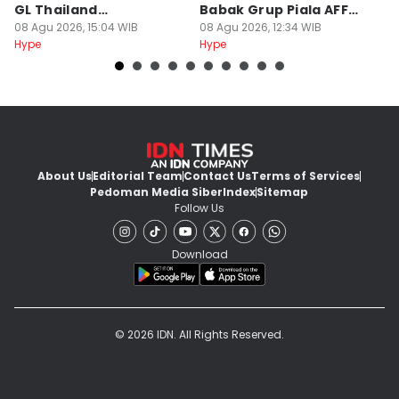
GL Thailand
Babak Grup Piala AFF
K
Moonshadow
08 Agu 2026, 15:04 WIB
2026
08 Agu 2026, 12:34 WIB
08
Hype
Hype
Hy
About Us
Editorial Team
Contact Us
Terms of Services
Pedoman Media Siber
Index
Sitemap
Follow Us
Download
© 2026 IDN. All Rights Reserved.