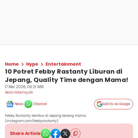
Home
Hype
Entertainment
10 Potret Febby Rastanty Liburan di
Jepang, Quality Time dengan Mama!
17 Mei 2026, 06:21 WIB
Nelsi Islamiyati
News
Channel
Add Us on Google
Febby Rastanty berlibur di Jepang bareng mama.
(instagram.com/febbyrastanty)
Share Article