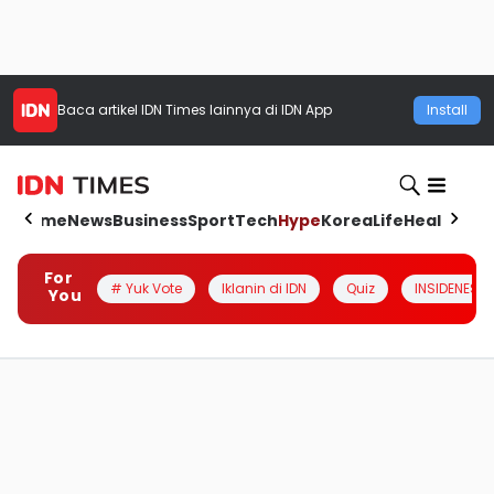
Baca artikel
IDN Times
lainnya di IDN App
Install
Home
News
Business
Sport
Tech
Hype
Korea
Life
Health
Aut
For
# Yuk Vote
Iklanin di IDN
Quiz
INSIDENESIA
You