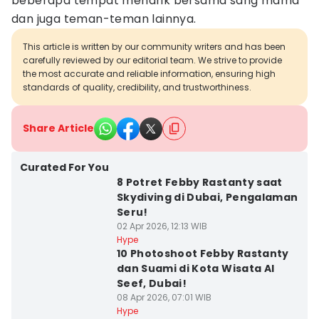
beberapa tempat menarik bersama sang mama
dan juga teman-teman lainnya.
This article is written by our community writers and has been
carefully reviewed by our editorial team. We strive to provide
the most accurate and reliable information, ensuring high
standards of quality, credibility, and trustworthiness.
Share Article
Curated For You
8 Potret Febby Rastanty saat
Skydiving di Dubai, Pengalaman
Seru!
02 Apr 2026, 12:13 WIB
Hype
10 Photoshoot Febby Rastanty
dan Suami di Kota Wisata Al
Seef, Dubai!
08 Apr 2026, 07:01 WIB
Hype