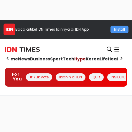
Baca artikel
IDN Times
lainnya di IDN App
Install
Home
News
Business
Sport
Tech
Hype
Korea
Life
Health
Aut
For
# Yuk Vote
Iklanin di IDN
Quiz
INSIDENESIA
You