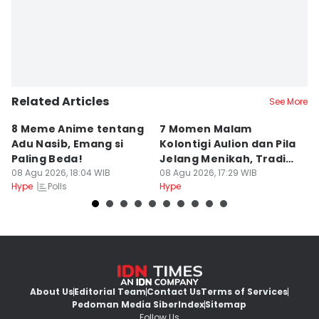
Related Articles
See More
8 Meme Anime tentang
7 Momen Malam
8
Adu Nasib, Emang si
Kolontigi Aulion dan Pila
M
Paling Beda!
Jelang Menikah, Tradisi
p
08 Agu 2026, 18:04 WIB
Adat Kaili
08 Agu 2026, 17:29 WIB
08
Polls
Hype
Hype
Hy
About Us
Editorial Team
Contact Us
Terms of Services
Pedoman Media Siber
Index
Sitemap
Follow Us