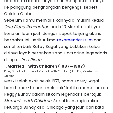
beberapa di antaranya telah mengantarkannya
ke panggung penghargaan bergengsi seperti
Golden Globe.
Sebelum kamu menyaksikannya di musim kedua
One Piece live-action
pada 10 Maret nanti, yuk
kenalan lebih jauh dengan sepak terjang aktris
berbakat ini. Berikut lima
rekomendasi film
dan
serial terbaik Katey Sagal yang buktikan kalau
dirinya layak perankan sang Doctorine legendaris
di jagat
One Piece
!
1. Married... with Children (1987—1997)
Katey Sagal dalam serial Married... with Children (dok. Fox/Married... with
Children)
Meski telah eksis sejak 1971, nama Katey Sagal
baru benar-benar “meledak” ketika memerankan
Peggy Bundy dalam sitkom legendaris bertajuk
Married... with Children
. Serial ini mengisahkan
keluarga Bundy asal Chicago yang jauh dari kata