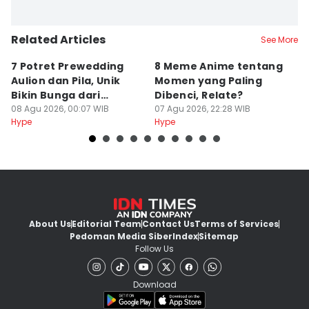
Related Articles
See More
7 Potret Prewedding
8 Meme Anime tentang
P
Aulion dan Pila, Unik
Momen yang Paling
T
Bikin Bunga dari
Dibenci, Relate?
H
Kardus!
08 Agu 2026, 00:07 WIB
07 Agu 2026, 22:28 WIB
R
07
Hype
Hype
Hy
About Us
Editorial Team
Contact Us
Terms of Services
Pedoman Media Siber
Index
Sitemap
Follow Us
Download