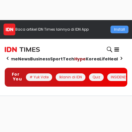
Baca artikel
IDN Times
lainnya di IDN App
Install
Home
News
Business
Sport
Tech
Hype
Korea
Life
Health
Aut
For
# Yuk Vote
Iklanin di IDN
Quiz
INSIDENESIA
You