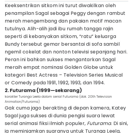
Keeksentrikan sitkom ini turut diwakilkan oleh
penampilan Sagal sebagai Peggy dengan rambut
merah mengembang dan pakaian motif macan
tutulnya. Alih-alih jadi ibu rumah tangga rajin
seperti di kebanyakan sitkom, “ratu” keluarga
Bundy tersebut gemar bersantai di sofa sambil
ngemil cokelat dan nonton televisi sepanjang hari.
Peran ini bahkan sukses mengantarkan Sagal
meraih empat nominasi Golden Globe untuk
kategori Best Actress – Television Series Musical
or Comedy pada 1991, 1992, 1993, dan 1994.
2. Futurama (1999—sekarang)
karakter Turanga Leela dalam serial Futurama (dok. 20th Television
Animation/Futurama)
Gak cuma jago berakting di depan kamera, Katey
Sagal juga sukses di dunia pengisi suara lewat
serial animasi fiksi ilmiah populer,
Futurama
. Di sini,
ia meminjamkan suaranya untuk Turanga Leela,