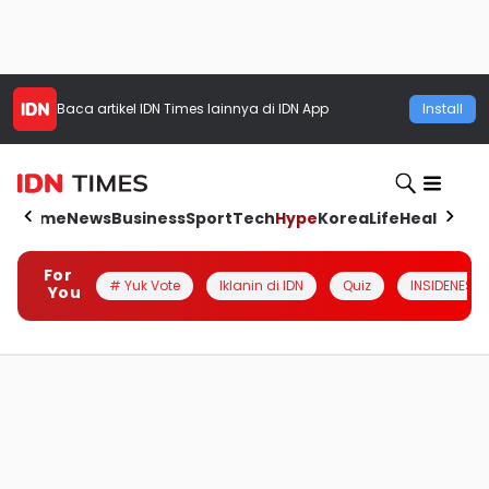
Baca artikel
IDN Times
lainnya di IDN App
Install
Home
News
Business
Sport
Tech
Hype
Korea
Life
Health
Aut
For
# Yuk Vote
Iklanin di IDN
Quiz
INSIDENESIA
You