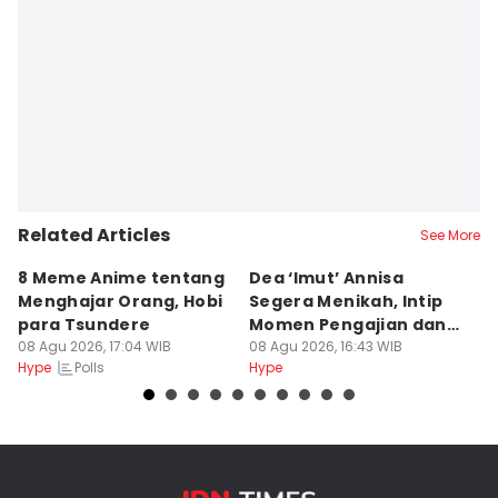
Related Articles
See More
8 Meme Anime tentang
Dea ‘Imut’ Annisa
P
Menghajar Orang, Hobi
Segera Menikah, Intip
Th
para Tsundere
Momen Pengajian dan
G
08 Agu 2026, 17:04 WIB
Sungkeman
08 Agu 2026, 16:43 WIB
08
Polls
Hype
Hype
Hy