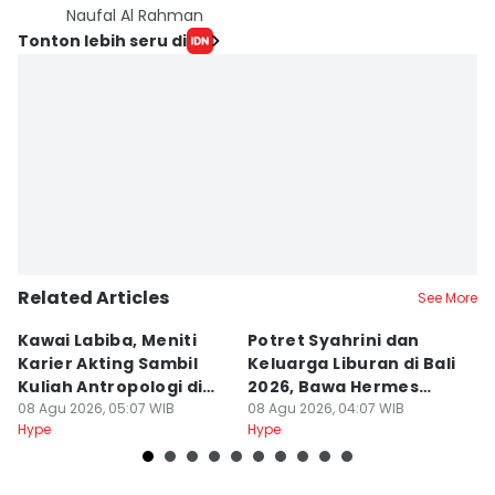
Naufal Al Rahman
Tonton lebih seru di
Related Articles
See More
Kawai Labiba, Meniti
Potret Syahrini dan
7
Karier Akting Sambil
Keluarga Liburan di Bali
Au
Kuliah Antropologi di
2026, Bawa Hermes
B
Jogja
08 Agu 2026, 05:07 WIB
Mantai
08 Agu 2026, 04:07 WIB
K
08
Hype
Hype
Hy