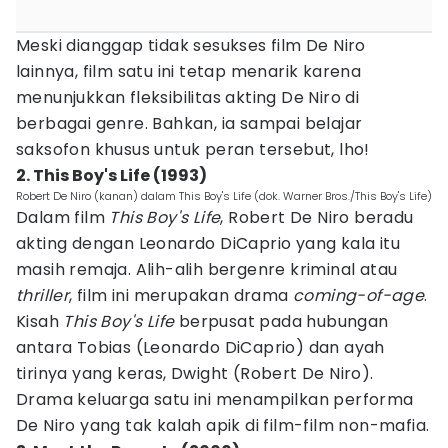
Meski dianggap tidak sesukses film De Niro
lainnya, film satu ini tetap menarik karena
menunjukkan fleksibilitas akting De Niro di
berbagai genre. Bahkan, ia sampai belajar
saksofon khusus untuk peran tersebut, lho!
2. This Boy's Life (1993)
Robert De Niro (kanan) dalam This Boy's Life (dok. Warner Bros./This Boy's Life)
Dalam film
This Boy's Life
, Robert De Niro beradu
akting dengan Leonardo DiCaprio yang kala itu
masih remaja. Alih-alih bergenre kriminal atau
thriller
, film ini merupakan drama
coming-of-age
.
Kisah
This Boy's Life
berpusat pada hubungan
antara Tobias (Leonardo DiCaprio) dan ayah
tirinya yang keras, Dwight (Robert De Niro).
Drama keluarga satu ini menampilkan performa
De Niro yang tak kalah apik di film-film non-mafia.