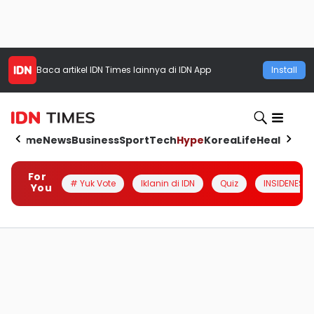
Baca artikel
IDN Times
lainnya di IDN App
Install
Home
News
Business
Sport
Tech
Hype
Korea
Life
Health
Aut
For
# Yuk Vote
Iklanin di IDN
Quiz
INSIDENESIA
You