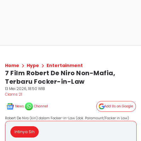
Home
Hype
Entertainment
7 Film Robert De Niro Non-Mafia,
Terbaru Focker-in-Law
13 Mei 2026, 18:50 WIB
Ciams 21
News
Channel
Add Us on Google
Robert De Niro (kiri) dalam Focker-in-Law (dok. Paramount/Focker in Law)
Intinya Sih