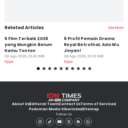
Related Articles
See More
5 Film Terbaik 2026
6 Profil Pemain Drama
5
yang Mungkin Belum
Royal Betrothal, Ada Wu
P
Kamu Tonton
Jinyan!
M
08 Agu 2026, 23:43 WIB
08 Agu 2026, 23:33 WIB
08
Hype
Hype
Hy
About Us
Editorial Team
Contact Us
Terms of Services
Pedoman Media Siber
Index
Sitemap
Follow Us