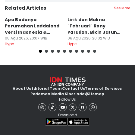
Related Articles
See More
Apa Bedanya
Lirik dan Makna
8
Perumahan Laddaland
"Februari" Rony
M
Versi Indonesia &
Parulian, Bikin Jatuh
h
Thailand?
08 Agu 2026, 20:07 WIB
Cinta?
08 Agu 2026, 20:02 WIB
08
Hype
Hype
Hy
About Us
Editorial Team
Contact Us
Terms of Services
Pedoman Media Siber
Index
Sitemap
Follow Us
Download