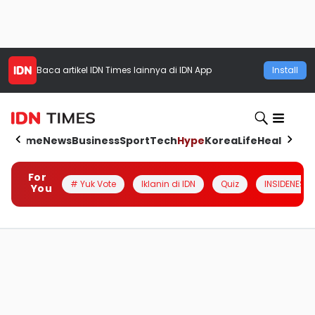
Baca artikel
IDN Times
lainnya di IDN App
Install
Home
News
Business
Sport
Tech
Hype
Korea
Life
Health
Aut
For
# Yuk Vote
Iklanin di IDN
Quiz
INSIDENESIA
You