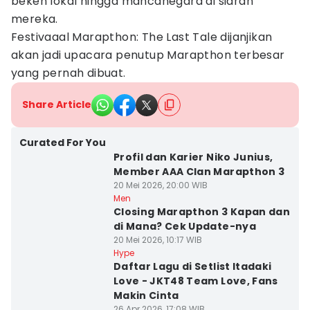
beken lokal hingga mancanegara di siaran
mereka.
Festivaaal Marapthon: The Last Tale dijanjikan
akan jadi upacara penutup Marapthon terbesar
yang pernah dibuat.
Share Article
Curated For You
Profil dan Karier Niko Junius,
Member AAA Clan Marapthon 3
20 Mei 2026, 20:00 WIB
Men
Closing Marapthon 3 Kapan dan
di Mana? Cek Update-nya
20 Mei 2026, 10:17 WIB
Hype
Daftar Lagu di Setlist Itadaki
Love - JKT48 Team Love, Fans
Makin Cinta
26 Apr 2026, 17:08 WIB