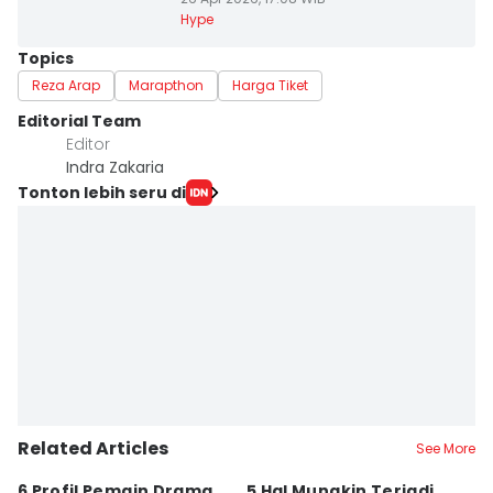
Hype
Topics
Reza Arap
Marapthon
Harga Tiket
Editorial Team
Editor
Indra Zakaria
Tonton lebih seru di
Related Articles
See More
6 Profil Pemain Drama
5 Hal Mungkin Terjadi
B