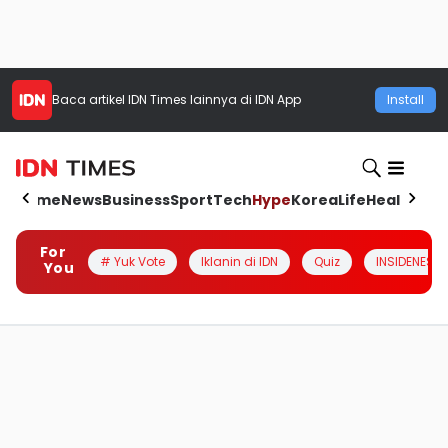
Baca artikel
IDN Times
lainnya di IDN App
Install
Home
News
Business
Sport
Tech
Hype
Korea
Life
Health
Aut
For
# Yuk Vote
Iklanin di IDN
Quiz
INSIDENESIA
You