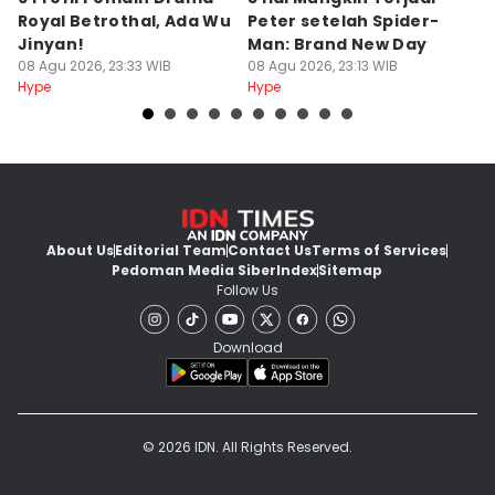
Royal Betrothal, Ada Wu
Peter setelah Spider-
J
Jinyan!
Man: Brand New Day
R
08 Agu 2026, 23:33 WIB
08 Agu 2026, 23:13 WIB
08
Hype
Hype
Hy
About Us
Editorial Team
Contact Us
Terms of Services
Pedoman Media Siber
Index
Sitemap
Follow Us
Download
© 2026 IDN. All Rights Reserved.