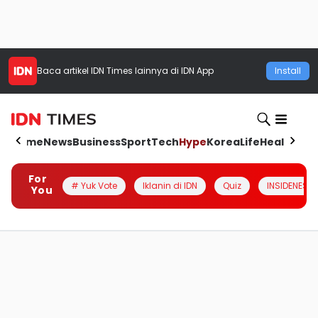
Baca artikel
IDN Times
lainnya di IDN App
Install
Home
News
Business
Sport
Tech
Hype
Korea
Life
Health
Aut
For
# Yuk Vote
Iklanin di IDN
Quiz
INSIDENESIA
You