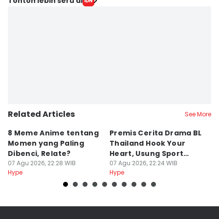
Tonton lebih seru di
Related Articles
See More
8 Meme Anime tentang
Premis Cerita Drama BL
8
Momen yang Paling
Thailand Hook Your
K
Dibenci, Relate?
Heart, Usung Sport
R
07 Agu 2026, 22:28 WIB
Romance
07 Agu 2026, 22:24 WIB
K
07
Hype
Hype
Hy