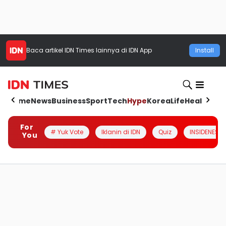
Baca artikel
IDN Times
lainnya di IDN App
Install
Home
News
Business
Sport
Tech
Hype
Korea
Life
Health
Aut
For
# Yuk Vote
Iklanin di IDN
Quiz
INSIDENESIA
You