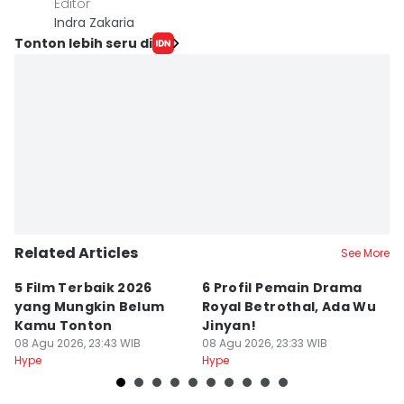
Editor
Indra Zakaria
Tonton lebih seru di
Related Articles
See More
5 Film Terbaik 2026
6 Profil Pemain Drama
5
yang Mungkin Belum
Royal Betrothal, Ada Wu
P
Kamu Tonton
Jinyan!
M
08 Agu 2026, 23:43 WIB
08 Agu 2026, 23:33 WIB
08
Hype
Hype
Hy