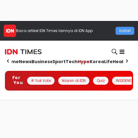
Baca artikel
IDN Times
lainnya di IDN App
Install
Home
News
Business
Sport
Tech
Hype
Korea
Life
Health
Aut
For
# Yuk Vote
Iklanin di IDN
Quiz
INSIDENESIA
You