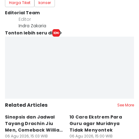
Harga Tiket
konser
Editorial Team
Editor
Indra Zakaria
Tonton lebih seru di
Related Articles
See More
Sinopsis dan Jadwal
10 Cara Ekstrem Para
7
Tayang Drachin Jiu
Guru agar Muridnya
T
Men, Comeback William
Tidak Menyontek
K
Chan
06 Agu 2026, 15:03 WIB
06 Agu 2026, 15:00 WIB
L
06