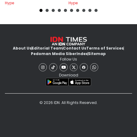
Hype
Hype
Hy
About Us
Editorial Team
Contact Us
Terms of Services
Pedoman Media Siber
Index
Sitemap
Follow Us
Download
© 2026 IDN. All Rights Reserved.