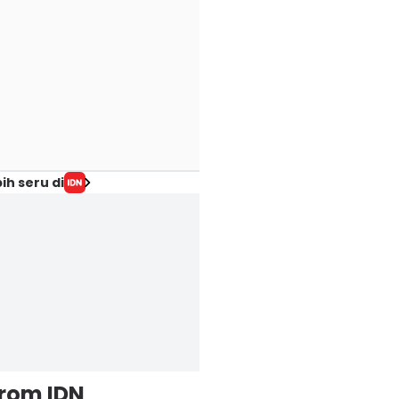
ih seru di
from IDN