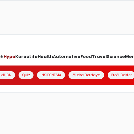
ch
Hype
Korea
Life
Health
Automotive
Food
Travel
Science
Me
 di IDN
Quiz
INSIDENESIA
#LokalBerdaya
Profil Dokter