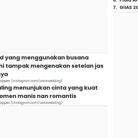
6
.
Piala A
7
.
GIIAS 2
ad yang menggunakan busana
ini tampak mengenakan setelan jas
nya
r Coppen (instagram.com/varawedding)
aling menunjukan cinta yang kuat
momen manis nan romantis
r Coppen (instagram.com/varawedding)