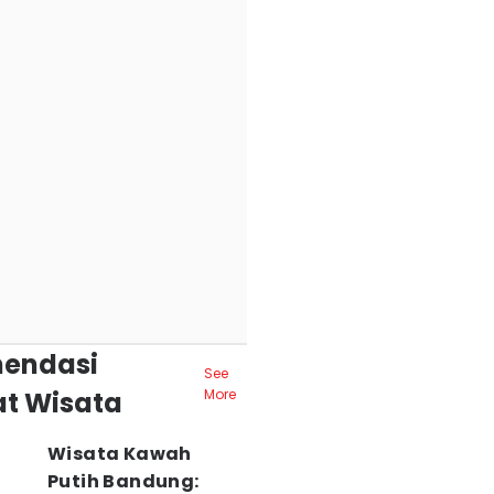
endasi
See
t Wisata
More
Wisata Kawah
Putih Bandung: