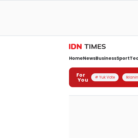
Home
News
Business
Sport
Te
For
# Yuk Vote
Iklanin
You