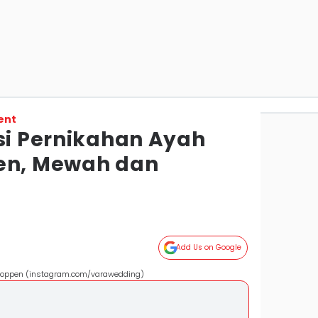
ent
psi Pernikahan Ayah
en, Mewah dan
Add Us on Google
r Coppen (instagram.com/varawedding)