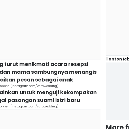
Tonton leb
g turut menikmati acara resepsi
 dan mama sambungnya menangis
aikan pesan sebagai anak
r Coppen (instagram.com/varawedding)
mainkan untuk menguji kekompakan
i pasangan suami istri baru
r Coppen (instagram.com/varawedding)
More 