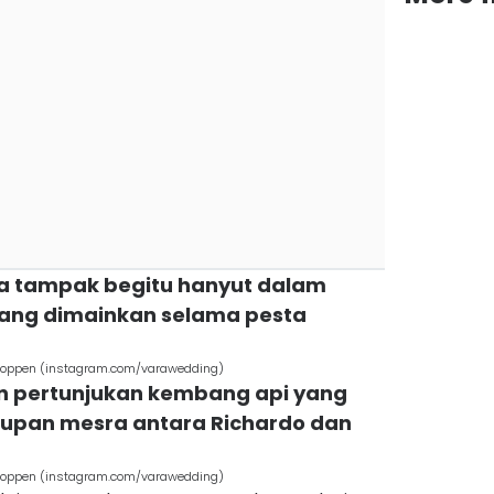
rga tampak begitu hanyut dalam
yang dimainkan selama pesta
r Coppen (instagram.com/varawedding)
an pertunjukan kembang api yang
ecupan mesra antara Richardo dan
r Coppen (instagram.com/varawedding)