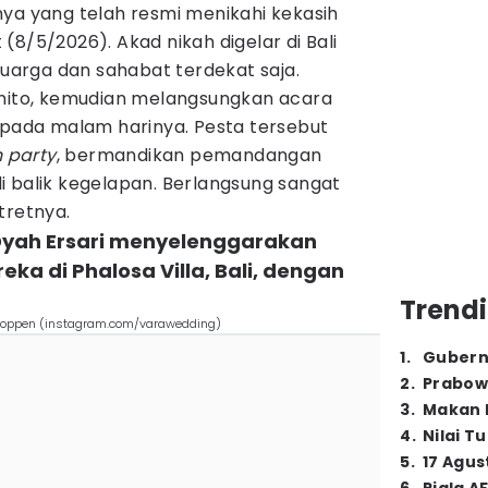
nya yang telah resmi menikahi kekasih
(8/5/2026). Akad nikah digelar di Bali
luarga dan sahabat terdekat saja.
enito, kemudian melangsungkan acara
 pada malam harinya. Pesta tersebut
 party
, bermandikan pemandangan
i balik kegelapan. Berlangsung sangat
tretnya.
 Dyah Ersari menyelenggarakan
ka di Phalosa Villa, Bali, dengan
Trendi
r Coppen (instagram.com/varawedding)
1
.
Gubern
2
.
Prabow
3
.
Makan B
4
.
Nilai T
5
.
17 Agus