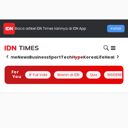
Baca artikel
IDN Times
lainnya di IDN App
Install
Home
News
Business
Sport
Tech
Hype
Korea
Life
Health
Aut
For
# Yuk Vote
Iklanin di IDN
Quiz
INSIDENESIA
You