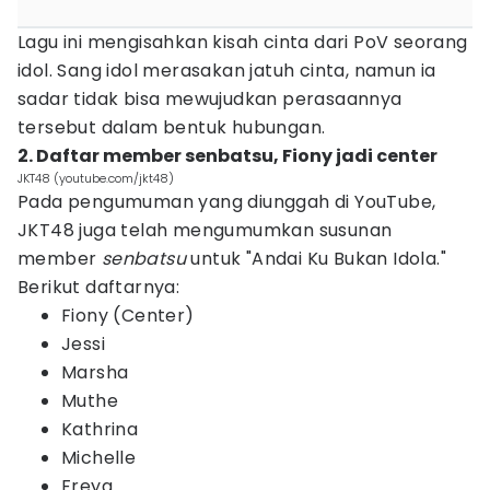
Lagu ini mengisahkan kisah cinta dari PoV seorang
idol. Sang idol merasakan jatuh cinta, namun ia
sadar tidak bisa mewujudkan perasaannya
tersebut dalam bentuk hubungan.
2. Daftar member senbatsu, Fiony jadi center
JKT48 (youtube.com/jkt48)
Pada pengumuman yang diunggah di YouTube,
JKT48 juga telah mengumumkan susunan
member
senbatsu
untuk "Andai Ku Bukan Idola."
Berikut daftarnya:
Fiony (Center)
Jessi
Marsha
Muthe
Kathrina
Michelle
Freya