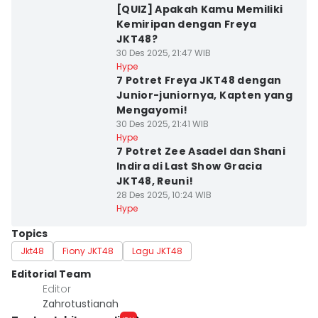
[QUIZ] Apakah Kamu Memiliki
Kemiripan dengan Freya
JKT48?
30 Des 2025, 21:47 WIB
Hype
7 Potret Freya JKT48 dengan
Junior-juniornya, Kapten yang
Mengayomi!
30 Des 2025, 21:41 WIB
Hype
7 Potret Zee Asadel dan Shani
Indira di Last Show Gracia
JKT48, Reuni!
28 Des 2025, 10:24 WIB
Hype
Topics
Jkt48
Fiony JKT48
Lagu JKT48
Editorial Team
Editor
Zahrotustianah