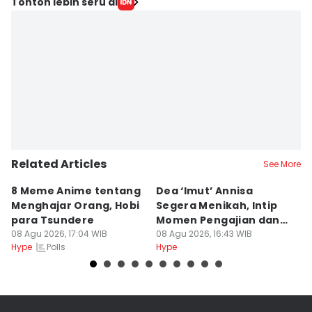
Tonton lebih seru di
Related Articles
See More
8 Meme Anime tentang
Dea ‘Imut’ Annisa
P
Menghajar Orang, Hobi
Segera Menikah, Intip
Th
para Tsundere
Momen Pengajian dan
G
08 Agu 2026, 17:04 WIB
Sungkeman
08 Agu 2026, 16:43 WIB
08
Polls
Hype
Hype
Hy