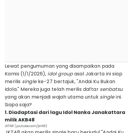
Lewat pengumuman yang disampaikan pada
Kamis (1/1/2026),
idol group
asal Jakarta ini siap
merilis
single
ke-27 bertajuk, "Andai Ku Bukan
Idola." Mereka juga telah merilis daftar
senbatsu
yang akan menjadi wajah utama untuk
single
ini.
Siapa saja?
1. Diadaptasi dari lagu Idol Nanka Janakattara
milik AKB48
JKT48 (youtube.com/jkt48)
JKT48 akan merilis single baru berjudul "Andai Ku