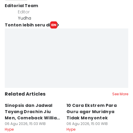
Editorial Team
Editor
Yudha ‎
Tonton lebih seru di
Related Articles
See More
Sinopsis dan Jadwal
10 Cara Ekstrem Para
7
Tayang Drachin Jiu
Guru agar Muridnya
T
Men, Comeback William
Tidak Menyontek
K
Chan
06 Agu 2026, 15:03 WIB
06 Agu 2026, 15:00 WIB
L
06
Hype
Hype
Hy