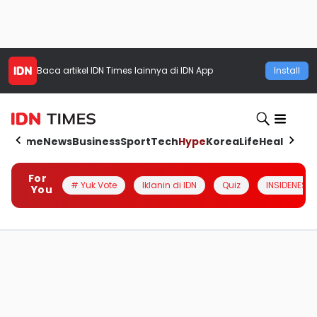
Baca artikel
IDN Times
lainnya di IDN App
Install
Home
News
Business
Sport
Tech
Hype
Korea
Life
Health
Aut
For
# Yuk Vote
Iklanin di IDN
Quiz
INSIDENESIA
You