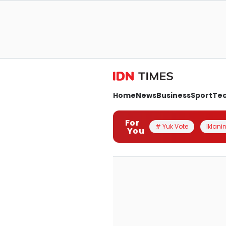
Home
News
Business
Sport
Te
For
# Yuk Vote
Iklanin
You