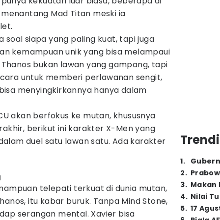
punya kekuatan luar biasa, beberapa di
menantang Mad Titan meski ia
et.
soal siapa yang paling kuat, tapi juga
, dan kemampuan unik yang bisa melampaui
Thanos bukan lawan yang gampang, tapi
cara untuk memberi perlawanan sengit,
bisa menyingkirkannya hanya dalam
U akan berfokus ke mutan, khususnya
rakhir, berikut ini karakter X-Men yang
Trendi
alam duel satu lawan satu. Ada karakter
1
.
Gubern
2
.
Prabow
)
3
.
Makan B
mampuan telepati terkuat di dunia mutan,
4
.
Nilai T
hanos, itu kabar buruk. Tanpa Mind Stone,
5
.
17 Agus
dap serangan mental. Xavier bisa