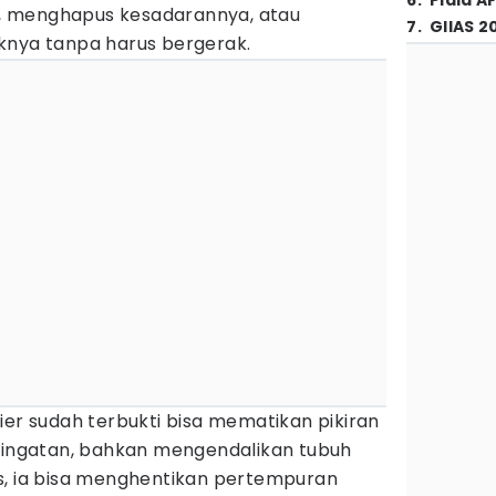
6
.
Piala A
, menghapus kesadarannya, atau
7
.
GIIAS 2
knya tanpa harus bergerak.
vier sudah terbukti bisa mematikan pikiran
s ingatan, bahkan mengendalikan tubuh
s, ia bisa menghentikan pertempuran