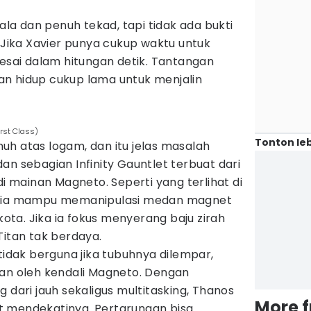
a dan penuh tekad, tapi tidak ada bukti
. Jika Xavier punya cukup waktu untuk
lesai dalam hitungan detik. Tantangan
n hidup cukup lama untuk menjalin
rst Class)
Tonton leb
uh atas logam, dan itu jelas masalah
an sebagian Infinity Gauntlet terbuat dari
di mainan Magneto. Seperti yang terlihat di
, ia mampu memanipulasi medan magnet
ta. Jika ia fokus menyerang baju zirah
Titan tak berdaya.
 tidak berguna jika tubuhnya dilempar,
kan oleh kendali Magneto. Dengan
ri jauh sekaligus multitasking, Thanos
More 
t mendekatinya. Pertarungan bisa