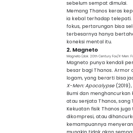
sebelum sempat dimulai.
Memang Thanos keras kepal
ia kebal terhadap telepati
fokus, pertarungan bisa se
terbesarnya hanya bertaha
koneksi mental itu.
2. Magneto
Magneto (dok. 20th Century Fox/X-Men: Fi
Magneto punya kendali pen
besar bagi Thanos. Armor d
logam, yang berarti bisa ja
X-Men: Apocalypse
(2019)
Bumi dan menghancurkan ko
atau senjata Thanos, sang 
Kekuatan fisik Thanos juga
dikompresi, atau dihancur
kemampuannya menyerang da
mungkin tidak akan sempa