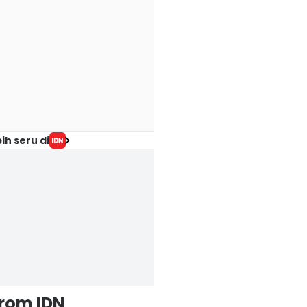
ih seru di
from IDN