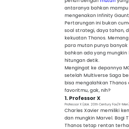
penuh dengan
mutan
yang 
antaranya bahkan mampu 
mengenakan Infinity Gauntl
Pertarungan ini bukan cuma 
soal strategi, daya tahan
kekuatan Thanos. Memang 
para mutan punya banyak 
bahkan ada yang mungkin 
hitungan detik.
Mengingat ke depannya MC
setelah Multiverse Saga be
bisa mengalahkan Thanos d
favoritmu, gak, nih?
1. Professor X
Professor X (dok. 20th Century Fox/X-Men
Charles Xavier memiliki ke
dan mungkin Marvel. Bagi T
Thanos tetap rentan terha