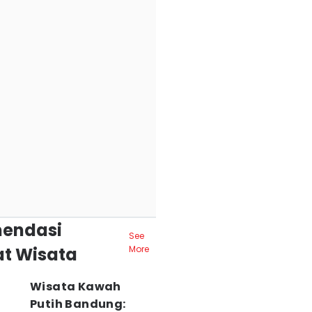
endasi
See
t Wisata
More
Wisata Kawah
Putih Bandung: