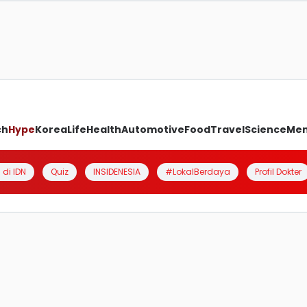
ch
Hype
Korea
Life
Health
Automotive
Food
Travel
Science
Me
 di IDN
Quiz
INSIDENESIA
#LokalBerdaya
Profil Dokter