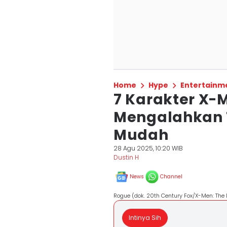
Home
Hype
Entertainm
7 Karakter X-
Mengalahkan 
Mudah
28 Agu 2025, 10:20 WIB
Dustin H
News
Channel
Rogue (dok. 20th Century Fox/X-Men: The 
Intinya Sih