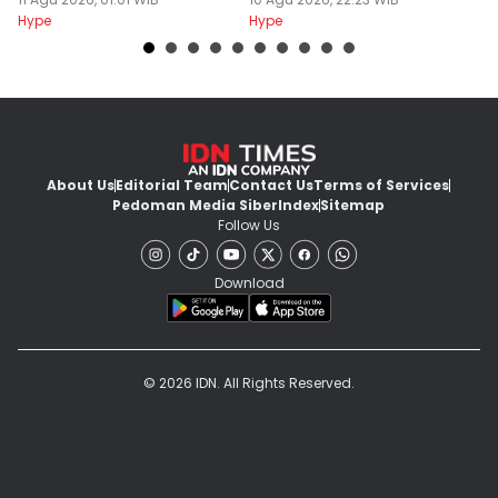
T
Hype
Hype
Hy
About Us
Editorial Team
Contact Us
Terms of Services
Pedoman Media Siber
Index
Sitemap
Follow Us
Download
© 2026 IDN. All Rights Reserved.