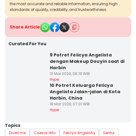
the most accurate and reliable information, ensuring high
standards of quality, credibility, and trustworthiness.
Share Article
Curated For You
9 Potret Felicya Angelista
dengan Makeup Douyin saat di
Harbin
31 Mar 2026, 06:19 WIB
Hype
10 Potret Keluarga Felicya
Angelista Jalan-jalan di Kota
Harbin, China
18 Mar 2026, 07:01 WIB
Hype
Topics
Divert me
Caesar Hito
Felicya Angelista
Sentul