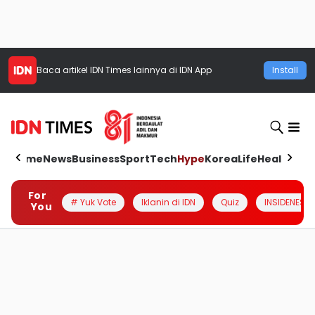
Baca artikel
IDN Times
lainnya di IDN App
Install
Home
News
Business
Sport
Tech
Hype
Korea
Life
Health
Aut
For
# Yuk Vote
Iklanin di IDN
Quiz
INSIDENESIA
You