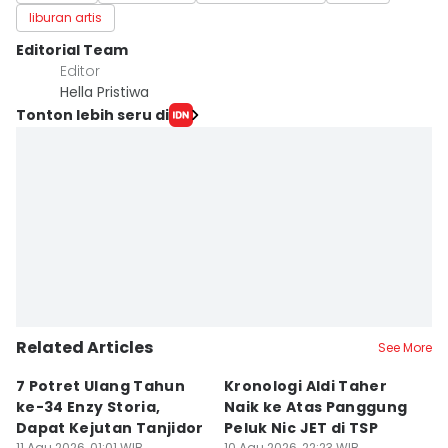
liburan artis
Editorial Team
Editor
Hella Pristiwa
Tonton lebih seru di
Related Articles
See More
7 Potret Ulang Tahun
Kronologi Aldi Taher
1
ke-34 Enzy Storia,
Naik ke Atas Panggung
L
Dapat Kejutan Tanjidor
Peluk Nic JET di TSP
Te
11 Agu 2026, 01:01 WIB
10 Agu 2026, 22:23 WIB
10