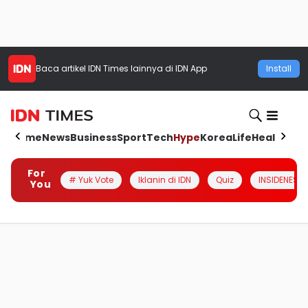
Baca artikel
IDN Times
lainnya di IDN App
Install
Home
News
Business
Sport
Tech
Hype
Korea
Life
Health
Aut
For
# Yuk Vote
Iklanin di IDN
Quiz
INSIDENESIA
You