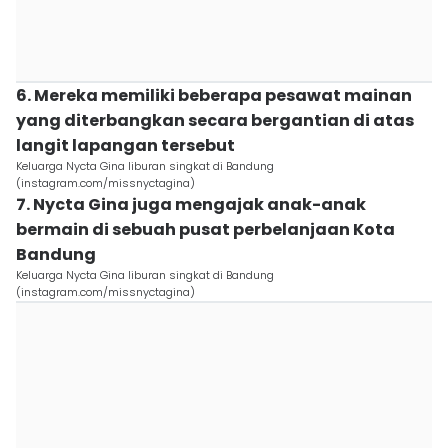
6. Mereka memiliki beberapa pesawat mainan
yang diterbangkan secara bergantian di atas
langit lapangan tersebut
Keluarga Nycta Gina liburan singkat di Bandung
(instagram.com/missnyctagina)
7. Nycta Gina juga mengajak anak-anak
bermain di sebuah pusat perbelanjaan Kota
Bandung
Keluarga Nycta Gina liburan singkat di Bandung
(instagram.com/missnyctagina)