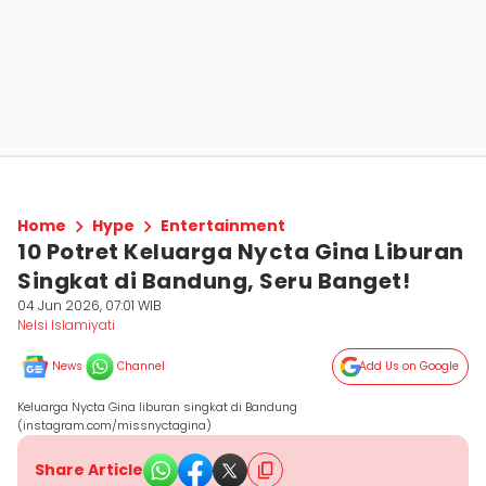
Home
Hype
Entertainment
10 Potret Keluarga Nycta Gina Liburan
Singkat di Bandung, Seru Banget!
04 Jun 2026, 07:01 WIB
Nelsi Islamiyati
News
Channel
Add Us on Google
Keluarga Nycta Gina liburan singkat di Bandung
(instagram.com/missnyctagina)
Share Article