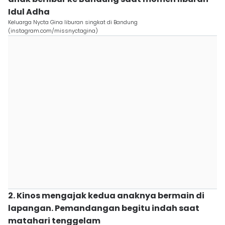
Idul Adha
Keluarga Nycta Gina liburan singkat di Bandung
(instagram.com/missnyctagina)
2. Kinos mengajak kedua anaknya bermain di
lapangan. Pemandangan begitu indah saat
matahari tenggelam