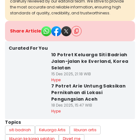
carefully reviewed by our editorial team. We strive to provide
the most accurate and reliable information, ensuring high
standards of quality, credibility, and trustworthiness.
Share Article
Curated For You
10 Potret Keluarga Siti Badriah
Jalan-jalan ke Everland, Korea
Selatan
15 Des 2025, 21:18 WIB
Hype
7 Potret Arie Untung Saksikan
Pernikahan di Lokasi
Pengungsian Aceh
18 Des 2025, 15:47 WIB
Hype
Topics
siti badriah
Keluarga Artis
liburan artis
liburan ke korea selatan
Divert me