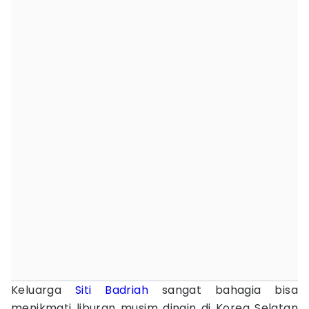
Keluarga
Siti Badriah
sangat bahagia bisa
menikmati liburan musim dingin di Korea Selatan