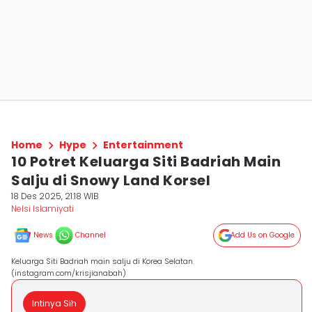
Home
Hype
Entertainment
10 Potret Keluarga Siti Badriah Main
Salju di Snowy Land Korsel
18 Des 2025, 21:18 WIB
Nelsi Islamiyati
News
Channel
Add Us on Google
Keluarga Siti Badriah main salju di Korea Selatan.
(instagram.com/krisjianabah)
Intinya Sih