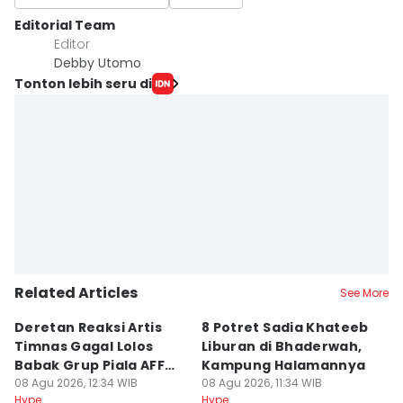
Editorial Team
Editor
Debby Utomo
Tonton lebih seru di
Related Articles
See More
Deretan Reaksi Artis
8 Potret Sadia Khateeb
MD
Timnas Gagal Lolos
Liburan di Bhaderwah,
Fi
Babak Grup Piala AFF
Kampung Halamannya
De
2026
08 Agu 2026, 12:34 WIB
08 Agu 2026, 11:34 WIB
08
Hype
Hype
Hy