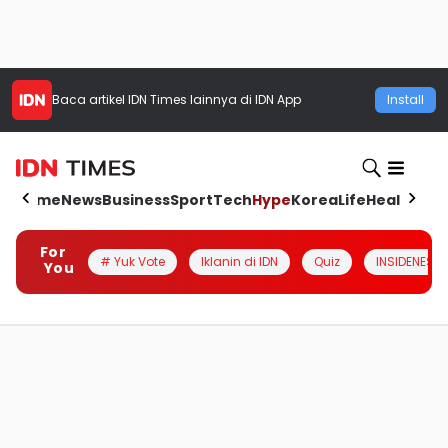
Baca artikel
IDN Times
lainnya di IDN App
Install
Home
News
Business
Sport
Tech
Hype
Korea
Life
Health
Aut
For
# Yuk Vote
Iklanin di IDN
Quiz
INSIDENESIA
You