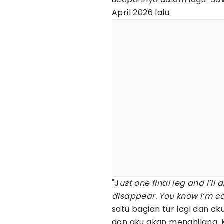
April 2026 lalu.
"J
ust one final leg and I’ll 
disappear. You know I’m 
satu bagian tur lagi dan ak
dan aku akan menghilang. 