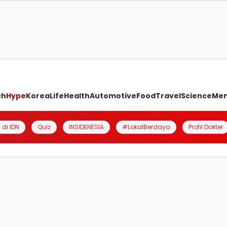
ch
Hype
Korea
Life
Health
Automotive
Food
Travel
Science
Me
 di IDN
Quiz
INSIDENESIA
#LokalBerdaya
Profil Dokter