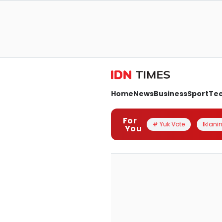
Home
News
Business
Sport
Te
For
# Yuk Vote
Iklanin
You