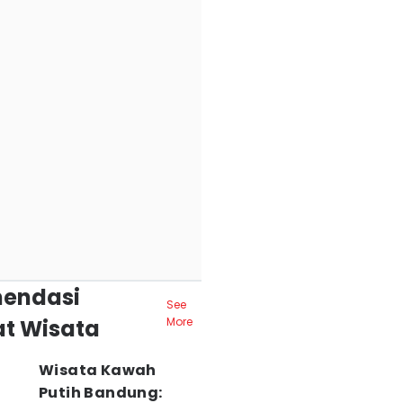
endasi
See
t Wisata
More
Wisata Kawah
Putih Bandung: