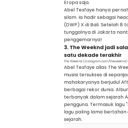
Eropa saja.
Abel Tesfaye hanya pernah
silam. Ia hadir sebagai hea
(DWP) X di Bali. Setelah 8 
tunggalnya di Jakarta nanti
penggemarnya!
3. The Weeknd jadi sal
satu dekade terakhir
The Weeknd (instagram.com/theweeknd)
Abel Tesfaye alias The We
musisi tersukses di sepanj
mahakaryanya berjudul Af
berbagai rekor dunia. Alb
terbanyak dalam sejarah Ap
pengguna. Termasuk lagu "B
lagu paling lama bertahan 
sejarah.