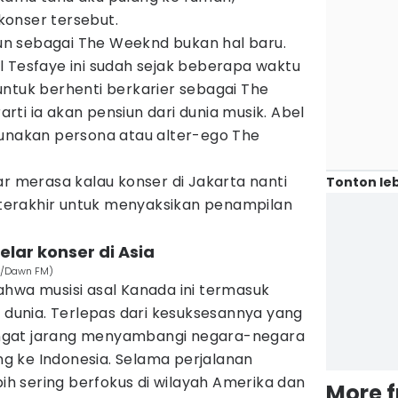
onser tersebut.
n sebagai The Weeknd bukan hal baru.
l Tesfaye ini sudah sejak beberapa waktu
untuk berhenti berkarier sebagai The
ti ia akan pensiun dari dunia musik. Abel
gunakan persona atau alter-ego The
ar merasa kalau konser di Jakarta nanti
Tonton leb
erakhir untuk menyaksikan penampilan
lar konser di Asia
ic/Dawn FM)
ahwa musisi asal Kanada ini termasuk
s dunia. Terlepas dari kesuksesannya yang
ngat jarang menyambangi negara-negara
ang ke Indonesia. Selama perjalanan
bih sering berfokus di wilayah Amerika dan
More 