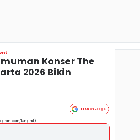
ent
umuman Konser The
arta 2026 Bikin
Add Us on Google
nstagram.com/temgmt)