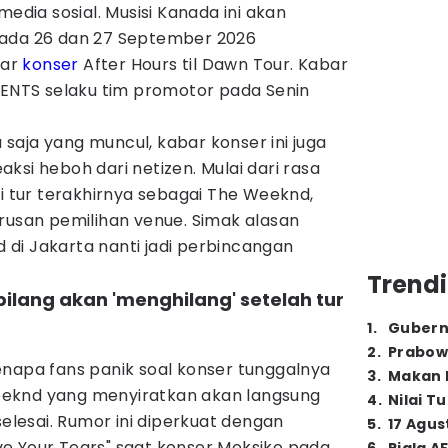
media sosial. Musisi Kanada ini akan
pada 26 dan 27 September 2026
lar
konser
After Hours til Dawn Tour. Kabar
SENTS selaku tim promotor pada Senin
aja yang muncul, kabar konser ini juga
ksi heboh dari netizen. Mulai dari rasa
di tur terakhirnya sebagai The Weeknd,
rusan pemilihan venue. Simak alasan
di Jakarta nanti jadi perbincangan
Trendi
ilang akan 'menghilang' setelah tur
1
.
Gubern
2
.
Prabow
enapa fans panik soal konser tunggalnya
3
.
Makan B
eknd yang menyiratkan akan langsung
4
.
Nilai T
selesai. Rumor ini diperkuat dengan
5
.
17 Agus
e Your Tears" saat konser Meksiko pada