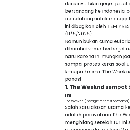
dunianya bikin geger jagat 
bertandang ke Indonesia 
mendatang untuk mengge
ini dibagikan oleh TEM PRE
(11/5/2026).
Namun bukan cuma euforia s
dibumbui sama berbagai rea
haru karena ini mungkin ja
sampai protes keras soal u
kenapa konser The Weeknd 
panas!
1. The Weeknd sempat b
ini
The Weeknd (instagram.com/theweeknd)
Salah satu alasan utama k
adalah pernyataan The We
menghilang setelah tur ini 
ucapannya dalam lagu "Sav