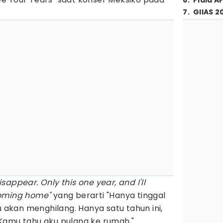
6
.
Piala A
7
.
GIIAS 2
disappear. Only this one year, and I'll
coming home"
yang berarti "Hanya tinggal
u akan menghilang. Hanya satu tahun ini,
Kamu tahu aku pulang ke rumah,"