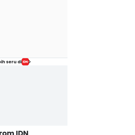
ih seru di
from IDN