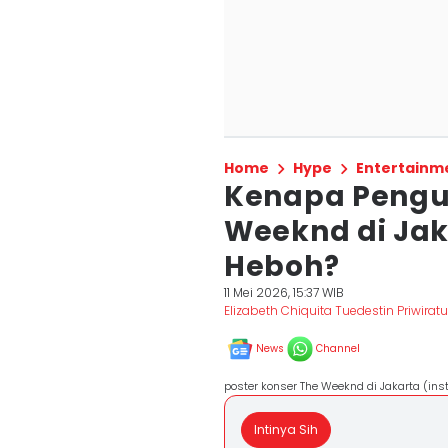
Home
Hype
Entertainm
Kenapa Peng
Weeknd di Jak
Heboh?
11 Mei 2026, 15:37 WIB
Elizabeth Chiquita Tuedestin Priwiratu
News
Channel
poster konser The Weeknd di Jakarta (i
Intinya Sih