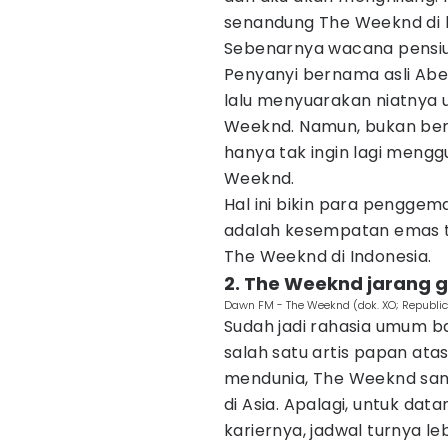
senandung The Weeknd di k
Sebenarnya wacana pensiu
Penyanyi bernama asli Abe
lalu menyuarakan niatnya 
Weeknd. Namun, bukan berar
hanya tak ingin lagi meng
Weeknd.
Hal ini bikin para penggem
adalah kesempatan emas t
The Weeknd di Indonesia.
2. The Weeknd jarang ge
Dawn FM - The Weeknd (dok. XO; Republ
Sudah jadi rahasia umum b
salah satu artis papan ata
mendunia, The Weeknd sa
di Asia. Apalagi, untuk dat
kariernya, jadwal turnya le