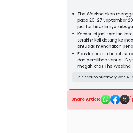
The Weeknd akan menggelar
pada 26–27 September 202
jadi tur terakhirnya sebag
Konser ini jadi sorotan ka
terakhir kali datang ke 
antusias menantikan pena
Fans Indonesia heboh seka
dan pemilihan venue JIS y
megah khas The Weeknd.
This section summary was AI-a
Share Article