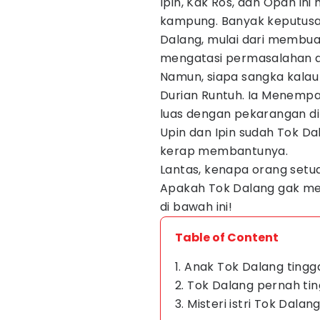
Ipin, Kak Ros, dan Opah in
kampung. Banyak keputus
Dalang, mulai dari membu
mengatasi permasalahan d
Namun, siapa sangka kalau
Durian Runtuh. Ia Menempa
luas dengan pekarangan di 
Upin dan Ipin sudah Tok Da
kerap membantunya.
Lantas, kenapa orang setua
Apakah Tok Dalang gak me
di bawah ini!
Table of Content
1. Anak Tok Dalang tingga
2. Tok Dalang pernah t
3. Misteri istri Tok Dalan