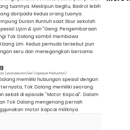
ng tuannya. Meskipun begitu, Badrol lebih
lang daripada kedua orang tuanya.
ampung Durian Runtuh saat libur sekolah
spesial
Upin & Ipin
"Geng: Pengembaraan
ngi Tok Dalang sambil membawa
bang Lim. Kedua pemuda tersebut pun
angan seru dan menegangkan bersama
ng
cai (youtube.com/Les' Copaque Production)
alang memiliki hubungan spesial dengan
 ternyata, Tok Dalang memiliki seorang
an sekali di episode "Motor Kapcai". Dalam
akan Tok Dalang mengenang pernah
gunakan motor kapcai miliknya.