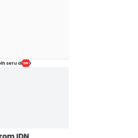
ih seru di
from IDN