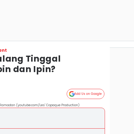
ent
lang Tinggal
pin dan Ipin?
Add Us on Google
n Ramadan (youtube.com/Les' Copaque Production)