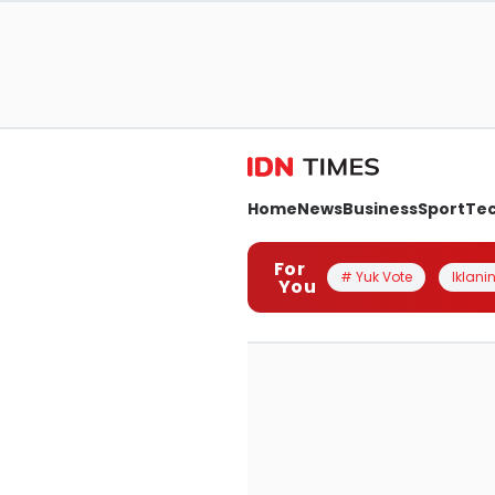
Home
News
Business
Sport
Te
For
# Yuk Vote
Iklanin
You