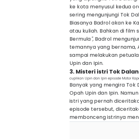
ke kota menyusul kedua ora
sering mengunjungi Tok Da
Biasanya Badrol akan ke K
atau kuliah. Bahkan di film 
Bermula
",
Badrol mengunju
temannya yang bernama, A
sampai melakukan petual
Upin dan Ipin.
3. Misteri istri Tok Dala
cuplikan Upin dan Ipin episode Motor Kap
Banyak yang mengira Tok D
Opah Upin dan Ipin. Namun
istri yang pernah diceritak
episode tersebut, dicerit
membonceng istrinya meng