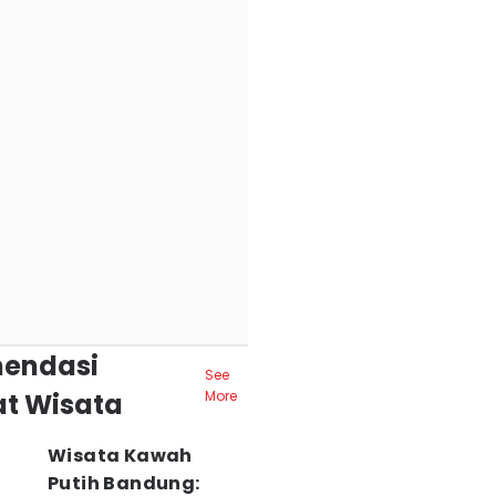
endasi
See
t Wisata
More
Wisata Kawah
Putih Bandung: