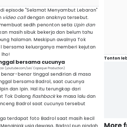
 di episode "Selamat Menyambut Lebaran"
an
video call
dengan anaknya tersebut.
membuat sedih penonton setia
Upin dan
kan masih sibuk bekerja dan belum tahu
pung halaman. Meskipun awalnya Tok
jol bersama keluarganya memberi kejutan
 lho!
Tonton leb
tinggal bersama cucunya
cai (youtube.com/Les' Copaque Production)
 benar-benar tinggal sendirian di masa
inggal bersama Badrol, saat cucunya
in dan Ipin. Hal itu terungkap dari
aat Tok Dalang
flashback
ke masa lalu dan
ceng Badrol saat cucunya tersebut
uga terdapat foto Badrol saat masih kecil
More 
 Menginjak usia dewasa, Badrol pun pindah