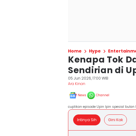
Home
Hype
Entertainm
Kenapa Tok Da
Sendirian di U
05 Jun 2026, 17:00 WIB
Ara Kinan
News
Channel
cuplikan episode Upin Ipin spesial bula
Intinya Sih
Gini Kak