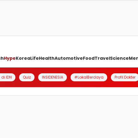
ch
Hype
Korea
Life
Health
Automotive
Food
Travel
Science
Me
 di IDN
Quiz
INSIDENESIA
#LokalBerdaya
Profil Dokter