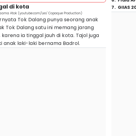
6
.
Piala A
gal di kota
7
.
GIIAS 2
ersama Atok (youtube.com/Les' Copaque Production)
ternyata Tok Dalang punya seorang anak
nak Tok Dalang satu ini memang jarang
, karena ia tinggal jauh di kota. Tajol juga
 anak laki-laki bernama Badrol.