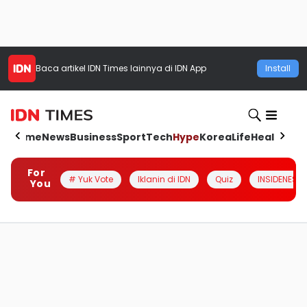
Baca artikel
IDN Times
lainnya di IDN App
Install
Home
News
Business
Sport
Tech
Hype
Korea
Life
Health
Aut
For
# Yuk Vote
Iklanin di IDN
Quiz
INSIDENESIA
You