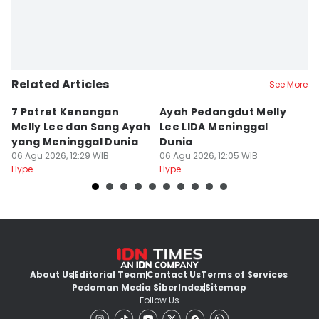
Related Articles
See More
7 Potret Kenangan
Ayah Pedangdut Melly
9
Melly Lee dan Sang Ayah
Lee LIDA Meninggal
L
yang Meninggal Dunia
Dunia
B
06 Agu 2026, 12:29 WIB
06 Agu 2026, 12:05 WIB
06
Hype
Hype
Hy
About Us
Editorial Team
Contact Us
Terms of Services
Pedoman Media Siber
Index
Sitemap
Follow Us