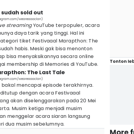
 sudah sold out
stagram.com/weareaaaclan)
ive streaming
YouTube terpopuler, acara
nya daya tarik yang tinggi. Hal ini
ategori tiket Festivaaal Marapthon: The
i sudah habis. Meski gak bisa menonton
ap bisa menyaksikannya secara online
Tonton leb
ai membership di Memories di YouTube.
arapthon: The Last Tale
stagram.com/weareaaaclan)
bakal mencapai episode terakhirnya.
ditutup dengan acara Festivaaal
yang akan diselenggarakan pada 20 Mei
arta. Musim ketiga menjadi musim
an menggelar acara siaran langsung
dari dua musim sebelumnya.
More 