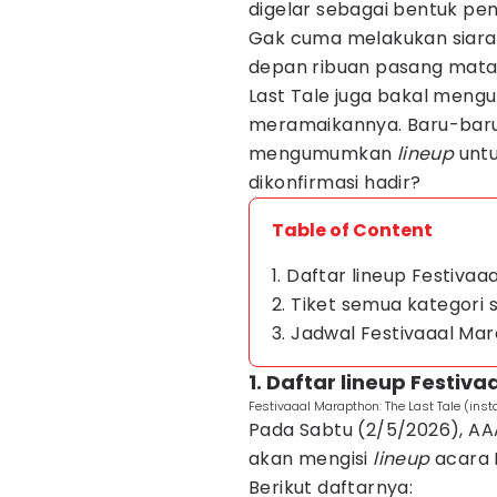
digelar sebagai bentuk pe
Gak cuma melakukan siar
depan ribuan pasang mata
Last Tale juga bakal meng
meramaikannya. Baru-baru 
mengumumkan
lineup
untu
dikonfirmasi hadir?
Table of Content
1. Daftar lineup Festiva
2. Tiket semua kategori 
3. Jadwal Festivaaal Mar
1. Daftar lineup Festiv
Festivaaal Marapthon: The Last Tale (in
Pada Sabtu (2/5/2026), A
akan mengisi
lineup
acara F
Berikut daftarnya: