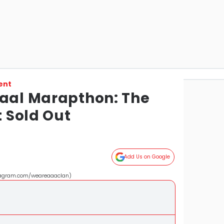
ent
aaal Marapthon: The
t Sold Out
Add Us on Google
stagram.com/weareaaaclan)