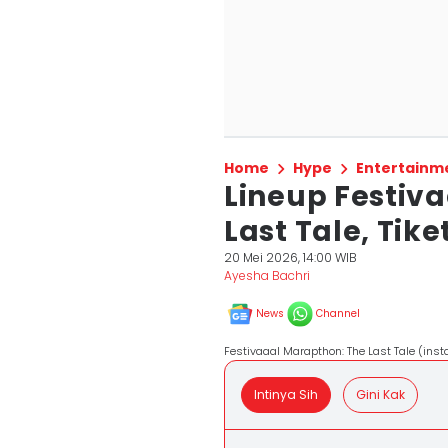
Home
Hype
Entertainm
Lineup Festiv
Last Tale, Tike
20 Mei 2026, 14:00 WIB
Ayesha Bachri
News
Channel
Festivaaal Marapthon: The Last Tale (in
Intinya Sih
Gini Kak