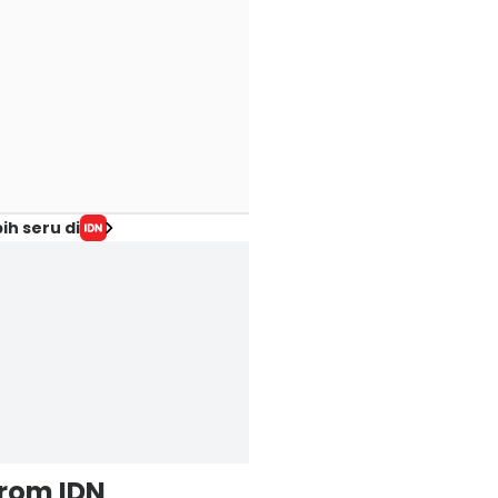
ih seru di
from IDN