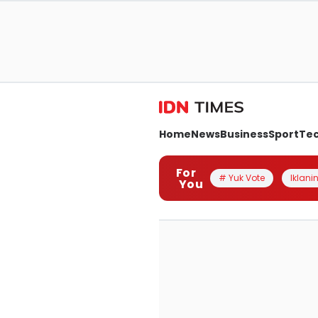
Home
News
Business
Sport
Te
For
# Yuk Vote
Iklanin
You