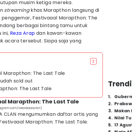
nutupan musim ketiga mereka.
an
streaming
khas Marapthon langsung di
 penggemar, Festivaaal Marapthon: The
undang berbagai bintang tamu untuk
ini,
Reza Arap
dan kawan-kawan
k acara tersebut. Siapa saja yang
aal Marapthon: The Last Tale
sudah sold out
Trendi
apthon: The Last Tale
1
.
Gubern
aaal Marapthon: The Last Tale
2
.
Prabow
stagram.com/weareaaaclan)
3
.
Makan B
AA CLAN mengumumkan daftar artis yang
4
.
Nilai T
estivaaal Marapthon: The Last Tale.
5
.
17 Agus