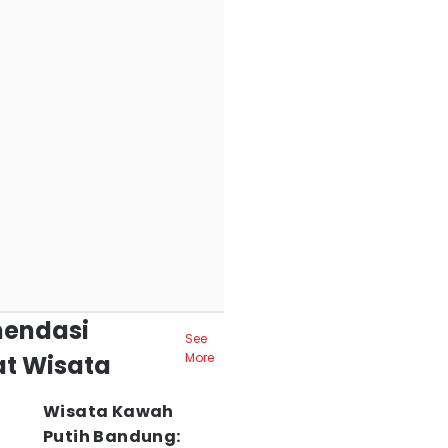
endasi
See
t Wisata
More
Wisata Kawah
Putih Bandung: