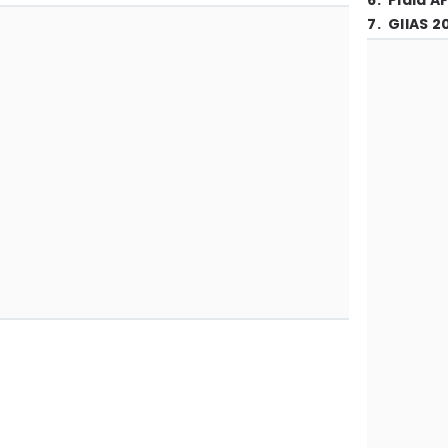
6
.
Piala A
7
.
GIIAS 2