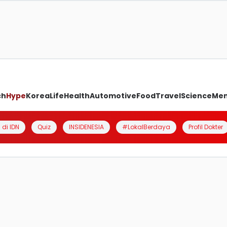
ch
Hype
Korea
Life
Health
Automotive
Food
Travel
Science
Me
 di IDN
Quiz
INSIDENESIA
#LokalBerdaya
Profil Dokter