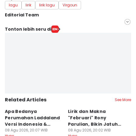
lagu
lirik
lirik lagu
Virgoun
Editorial Team
Editor
Tonton lebih seru di
Sierra Citra
Editor
Indra Zakaria
Related Articles
See More
Apa Bedanya
Lirik dan Makna
8
Perumahan Laddaland
"Februari" Rony
M
Versi Indonesia &
Parulian, Bikin Jatuh
h
Thailand?
08 Agu 2026, 20:07 WIB
Cinta?
08 Agu 2026, 20:02 WIB
08
Hype
Hype
Hy