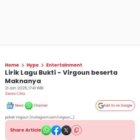
Home
Hype
Entertainment
Lirik Lagu Bukti - Virgoun beserta
Maknanya
21 Jan 2025, 17:41 WIB
Sierra Citra
News
Channel
Add Us on Google
potret Virgoun (Instagram.com/virgoun_)
Share Article