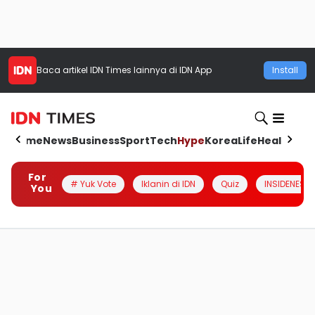
Baca artikel
IDN Times
lainnya di IDN App
Install
Home
News
Business
Sport
Tech
Hype
Korea
Life
Health
Aut
For
# Yuk Vote
Iklanin di IDN
Quiz
INSIDENESIA
You