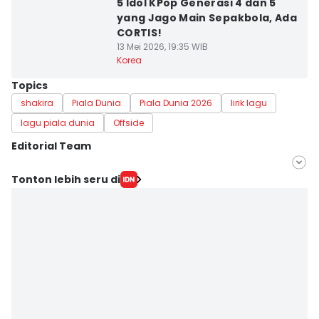
5 Idol KPop Generasi 4 dan 5
yang Jago Main Sepakbola, Ada
CORTIS!
13 Mei 2026, 19:35 WIB
Korea
Topics
shakira
Piala Dunia
Piala Dunia 2026
lirik lagu
lagu piala dunia
Offside
Editorial Team
Editor
Tonton lebih seru di
Triadanti N
Editor
Indra Zakaria