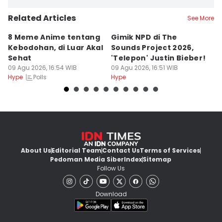
Related Articles
See More
8 Meme Anime tentang
Gimik NPD di The
8
Kebodohan, di Luar Akal
Sounds Project 2026,
R
Sehat
'Telepon' Justin Bieber!
B
09 Agu 2026, 16:54 WIB
09 Agu 2026, 16:51 WIB
P
09
Polls
Hype
Hype
Hy
About Us
Editorial Team
Contact Us
Terms of Services
Pedoman Media Siber
Index
Sitemap
Follow Us
Download