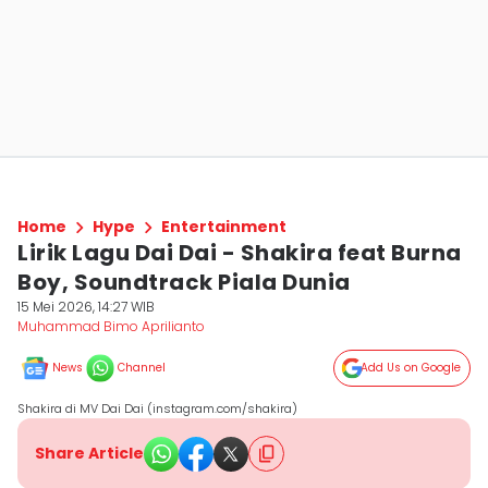
Home
Hype
Entertainment
Lirik Lagu Dai Dai - Shakira feat Burna
Boy, Soundtrack Piala Dunia
15 Mei 2026, 14:27 WIB
Muhammad Bimo Aprilianto
News
Channel
Add Us on Google
Shakira di MV Dai Dai (instagram.com/shakira)
Share Article