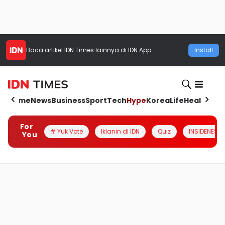
Baca artikel
IDN Times
lainnya di IDN App
Install
Home
News
Business
Sport
Tech
Hype
Korea
Life
Health
Aut
For
# Yuk Vote
Iklanin di IDN
Quiz
INSIDENESIA
You