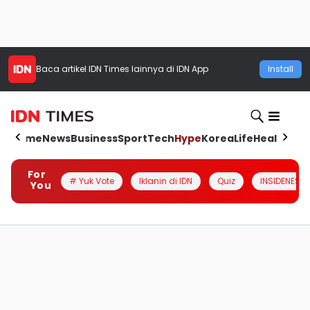
Baca artikel
IDN Times
lainnya di IDN App
Install
Home
News
Business
Sport
Tech
Hype
Korea
Life
Health
Aut
For
# Yuk Vote
Iklanin di IDN
Quiz
INSIDENESIA
You