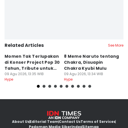
Related Articles
See More
Momen Tak Terlupakan
8 Meme Naruto tentang
L
di Konser Project Pop 30
Chakra, Disuapin
Z
Tahun, Tribute untuk
Chakra Kyubi Mulu
A
Oon
09 Agu 2026, 13:35 WIB
09 Agu 2026, 13:34 WIB
09
Hype
Hype
Hy
About Us
Editorial Team
Contact Us
Terms of Services
Pedoman Media Siber
Index
Sitemap