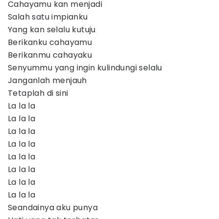
Cahayamu kan menjadi
Salah satu impianku
Yang kan selalu kutuju
Berikanku cahayamu
Berikanmu cahayaku
Senyummu yang ingin kulindungi selalu
Janganlah menjauh
Tetaplah di sini
La la la
La la la
La la la
La la la
La la la
La la la
La la la
La la la
Seandainya aku punya