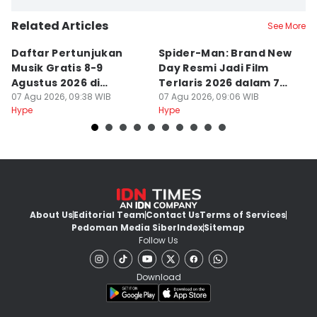
Related Articles
See More
Daftar Pertunjukan
Spider-Man: Brand New
P
Musik Gratis 8-9
Day Resmi Jadi Film
M
Agustus 2026 di
Terlaris 2026 dalam 7
F
Jakarta, Ada Afgan
07 Agu 2026, 09:38 WIB
Hari
07 Agu 2026, 09:06 WIB
C
07
Hype
Hype
Hy
About Us
Editorial Team
Contact Us
Terms of Services
Pedoman Media Siber
Index
Sitemap
Follow Us
Download