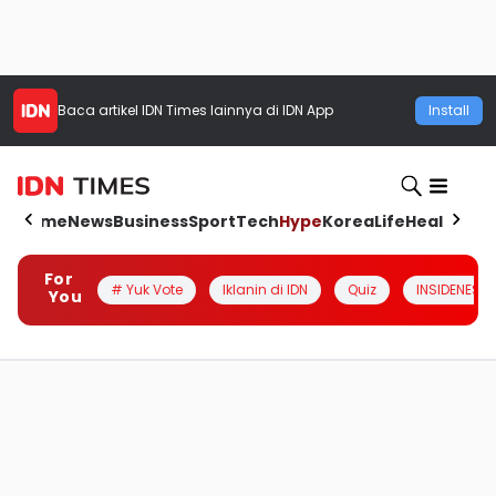
Baca artikel
IDN Times
lainnya di IDN App
Install
Home
News
Business
Sport
Tech
Hype
Korea
Life
Health
Aut
For
# Yuk Vote
Iklanin di IDN
Quiz
INSIDENESIA
You