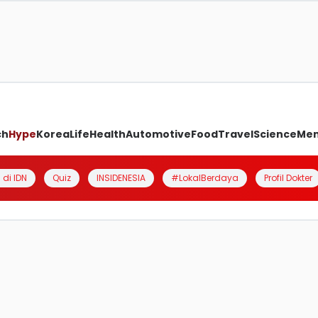
ch
Hype
Korea
Life
Health
Automotive
Food
Travel
Science
Me
 di IDN
Quiz
INSIDENESIA
#LokalBerdaya
Profil Dokter