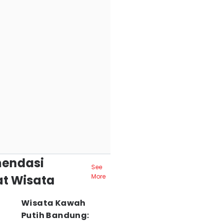
endasi
See
t Wisata
More
Wisata Kawah
Putih Bandung: