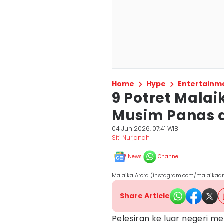
Home
Hype
Entertainm
9 Potret Malai
Musim Panas d
04 Jun 2026, 07:41 WIB
Siti Nurjanah
News
Channel
Malaika Arora (instagram.com/malaikaaro
Share Article
Pelesiran ke luar negeri m