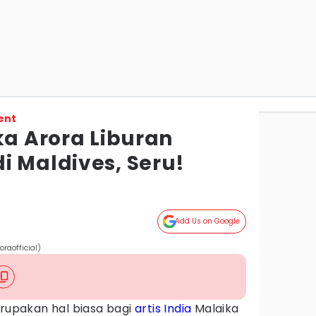
ent
ka Arora Liburan
i Maldives, Seru!
Add Us on Google
raofficial)
erupakan hal biasa bagi
artis India
Malaika