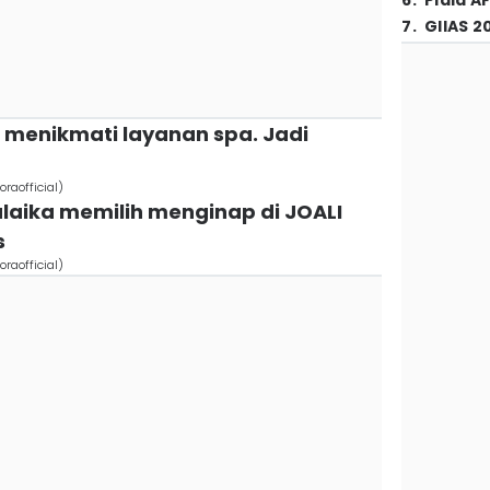
6
.
Piala A
7
.
GIIAS 2
 menikmati layanan spa. Jadi
raofficial)
laika memilih menginap di JOALI
s
raofficial)