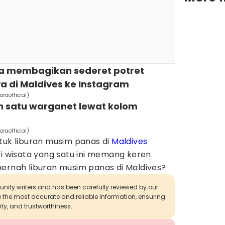
ika membagikan sederet potret
a di Maldives ke Instagram
raofficial)
lah satu warganet lewat kolom
raofficial)
tuk liburan musim panas di
Maldives
si wisata yang satu ini memang keren
pernah liburan musim panas di Maldives?
munity writers and has been carefully reviewed by our
de the most accurate and reliable information, ensuring
ity, and trustworthiness.