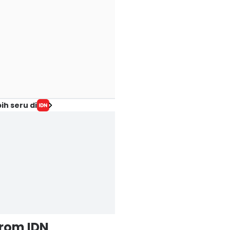
ih seru di
from IDN