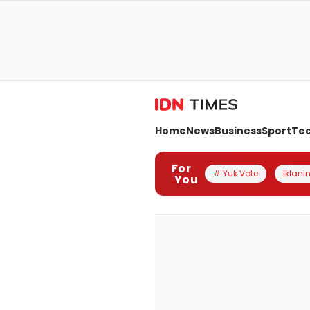
Home
News
Business
Sport
Te
For
# Yuk Vote
Iklanin
You