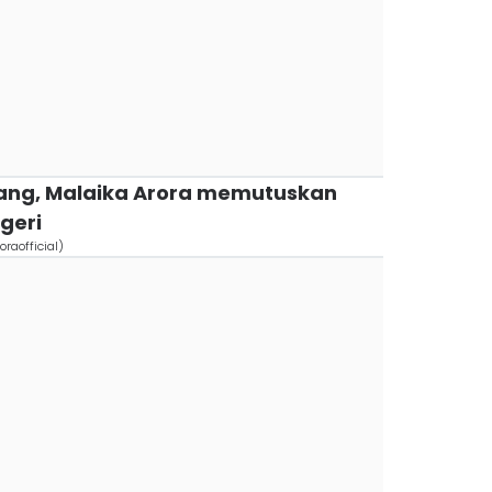
uang, Malaika Arora memutuskan
egeri
raofficial)