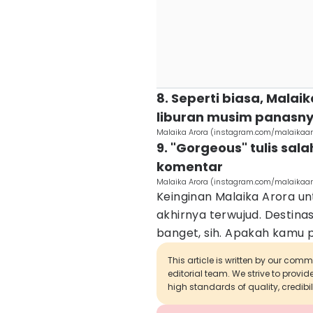
8. Seperti biasa, Mala
liburan musim panasny
Malaika Arora (instagram.com/malaikaaro
9. "Gorgeous" tulis sa
komentar
Malaika Arora (instagram.com/malaikaaro
Keinginan Malaika Arora un
akhirnya terwujud. Destina
banget, sih. Apakah kamu 
This article is written by our com
editorial team. We strive to provi
high standards of quality, credibil