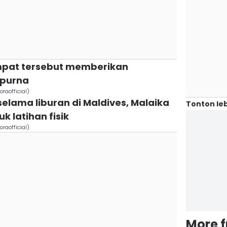
empat tersebut memberikan
purna
raofficial)
selama liburan di Maldives, Malaika
Tonton leb
 latihan fisik
raofficial)
More 