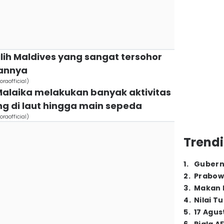
milih Maldives yang sangat tersohor
rannya
raofficial)
 Malaika melakukan banyak aktivitas
ng di laut hingga main sepeda
raofficial)
Trendi
1
.
Gubern
2
.
Prabow
3
.
Makan B
4
.
Nilai T
5
.
17 Agus