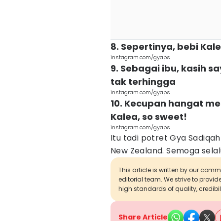
8. Sepertinya, bebi Kal
instagram.com/gyaps
9. Sebagai ibu, kasih
tak terhingga
instagram.com/gyaps
10. Kecupan hangat me
Kalea, so sweet!
instagram.com/gyaps
Itu tadi potret Gya Sadiqa
New Zealand. Semoga selalu
This article is written by our com
editorial team. We strive to provi
high standards of quality, credibil
Share Article