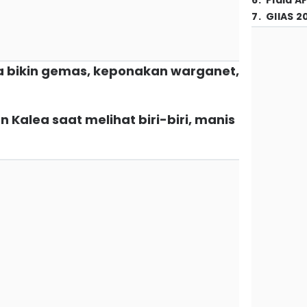
6
.
Piala A
7
.
GIIAS 2
a bikin gemas, keponakan warganet,
n Kalea saat melihat biri-biri, manis