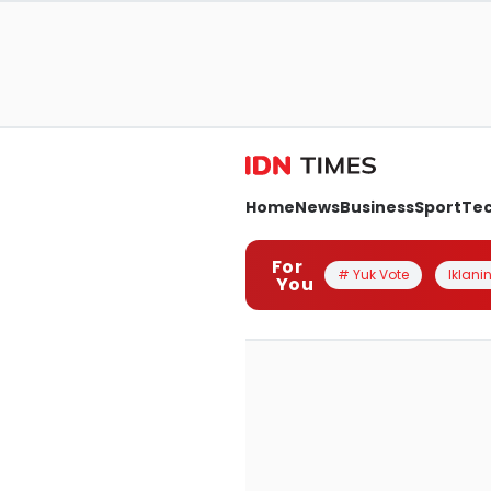
Home
News
Business
Sport
Te
For
# Yuk Vote
Iklanin
You