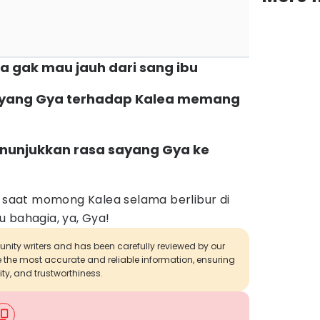
ea gak mau jauh dari sang ibu
 sayang Gya terhadap Kalea memang
nunjukkan rasa sayang Gya ke
h saat momong Kalea selama berlibur di
 bahagia, ya, Gya!
munity writers and has been carefully reviewed by our
de the most accurate and reliable information, ensuring
ity, and trustworthiness.