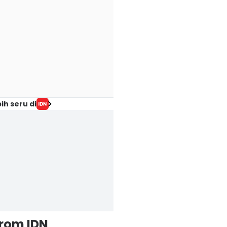
ih seru di
from IDN