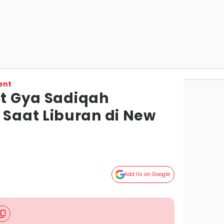
ent
et Gya Sadiqah
Saat Liburan di New
Add Us on Google