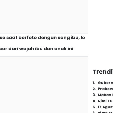
ose saat berfoto dengan sang ibu, lo
ar dari wajah ibu dan anak ini
Trendi
1
.
Gubern
2
.
Prabow
3
.
Makan B
4
.
Nilai T
5
.
17 Agus