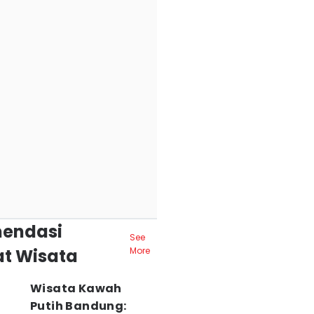
endasi
See
t Wisata
More
Wisata Kawah
Putih Bandung: