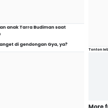
ri dan anak Tarra Budiman saat
n
banget di gendongan Gya, ya?
Tonton leb
More 