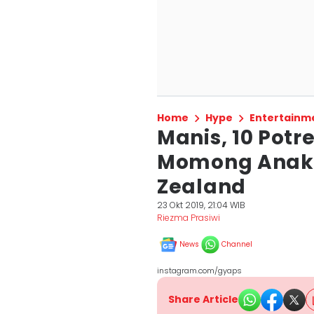
Home
Hype
Entertainm
Manis, 10 Potr
Momong Anak 
Zealand
23 Okt 2019, 21:04 WIB
Riezma Prasiwi
News
Channel
instagram.com/gyaps
Share Article