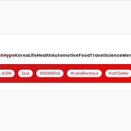
ch
Hype
Korea
Life
Health
Automotive
Food
Travel
Science
Me
 di IDN
Quiz
INSIDENESIA
#LokalBerdaya
Profil Dokter