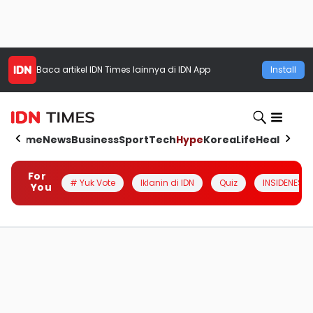
Baca artikel
IDN Times
lainnya di IDN App
Install
Home
News
Business
Sport
Tech
Hype
Korea
Life
Health
Aut
For
# Yuk Vote
Iklanin di IDN
Quiz
INSIDENESIA
You