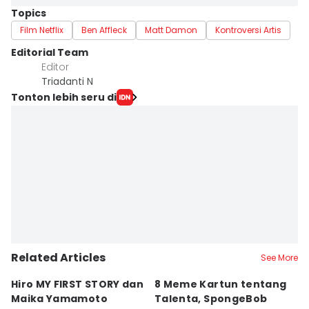
Topics
Film Netflix
Ben Affleck
Matt Damon
Kontroversi Artis
Editorial Team
Editor
Triadanti N
Tonton lebih seru di
Related Articles
See More
Hiro MY FIRST STORY dan
8 Meme Kartun tentang
5
Maika Yamamoto
Talenta, SpongeBob
y