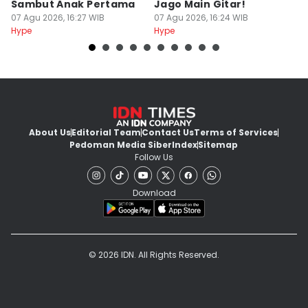
Sambut Anak Pertama
Jago Main Gitar!
s
07 Agu 2026, 16:27 WIB
07 Agu 2026, 16:24 WIB
M
07
Hype
Hype
Hy
About Us
Editorial Team
Contact Us
Terms of Services
Pedoman Media Siber
Index
Sitemap
Follow Us
Download
© 2026 IDN. All Rights Reserved.