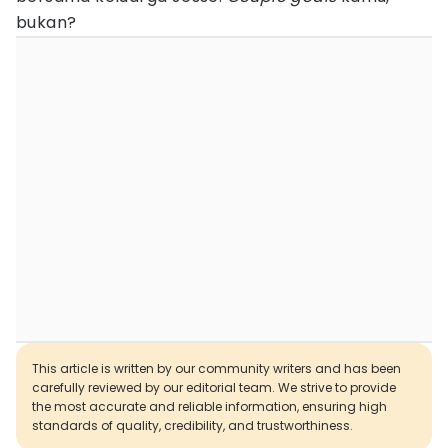
bukan?
This article is written by our community writers and has been
carefully reviewed by our editorial team. We strive to provide
the most accurate and reliable information, ensuring high
standards of quality, credibility, and trustworthiness.