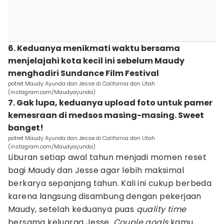
6. Keduanya menikmati waktu bersama
menjelajahi kota kecil ini sebelum Maudy
menghadiri Sundance Film Festival
potret Maudy Ayunda dan Jesse di California dan Utah
(instagram.com/Maudyayunda)
7. Gak lupa, keduanya upload foto untuk pamer
kemesraan di medsos masing-masing. Sweet
banget!
potret Maudy Ayunda dan Jesse di California dan Utah
(instagram.com/Maudyayunda)
Liburan setiap awal tahun menjadi momen reset
bagi Maudy dan Jesse agar lebih maksimal
berkarya sepanjang tahun. Kali ini cukup berbeda
karena langsung disambung dengan pekerjaan
Maudy, setelah keduanya puas
quality time
bersama keluarga Jesse.
Couple goals
kamu,