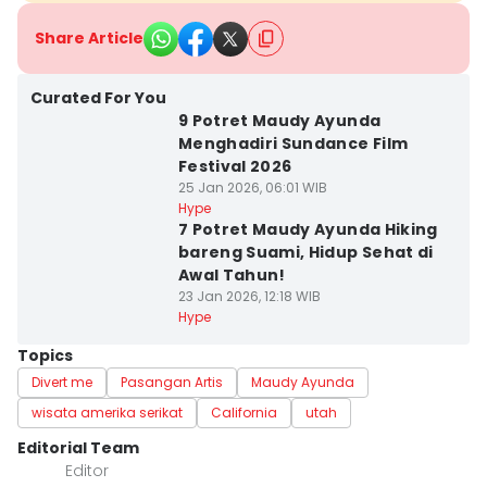
Share Article
Curated For You
9 Potret Maudy Ayunda
Menghadiri Sundance Film
Festival 2026
25 Jan 2026, 06:01 WIB
Hype
7 Potret Maudy Ayunda Hiking
bareng Suami, Hidup Sehat di
Awal Tahun!
23 Jan 2026, 12:18 WIB
Hype
Topics
Divert me
Pasangan Artis
Maudy Ayunda
wisata amerika serikat
California
utah
Editorial Team
Editor