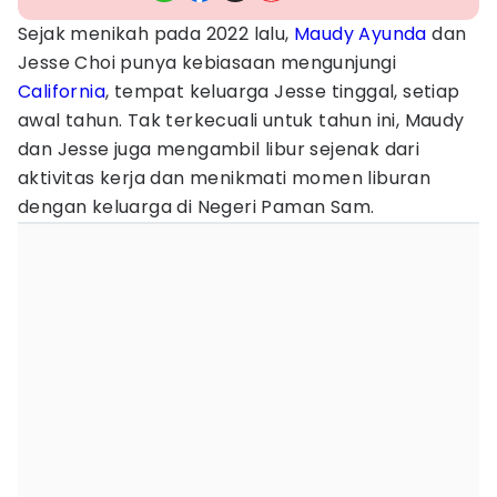
Sejak menikah pada 2022 lalu,
Maudy Ayunda
dan
Jesse Choi punya kebiasaan mengunjungi
California
, tempat keluarga Jesse tinggal, setiap
awal tahun. Tak terkecuali untuk tahun ini, Maudy
dan Jesse juga mengambil libur sejenak dari
aktivitas kerja dan menikmati momen liburan
dengan keluarga di Negeri Paman Sam.