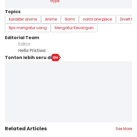
Hype
Topics
karakter anime
Anime
Nami
nami one piece
Divert me
tips mengatur uang
Mengatur Keuangan
Editorial Team
Editor
Hella Pristiwa
Tonton lebih seru di
Related Articles
See More