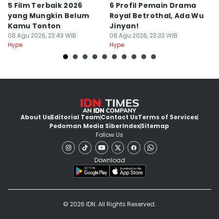
5 Film Terbaik 2026
6 Profil Pemain Drama
5
yang Mungkin Belum
Royal Betrothal, Ada Wu
P
Kamu Tonton
Jinyan!
M
08 Agu 2026, 23:43 WIB
08 Agu 2026, 23:33 WIB
08
Hype
Hype
Hy
About Us
Editorial Team
Contact Us
Terms of Services
Pedoman Media Siber
Index
Sitemap
Follow Us
Download
© 2026 IDN. All Rights Reserved.