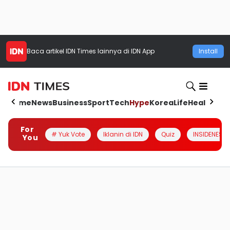
Baca artikel
IDN Times
lainnya di IDN App
Install
Home
News
Business
Sport
Tech
Hype
Korea
Life
Health
Aut
For
# Yuk Vote
Iklanin di IDN
Quiz
INSIDENESIA
You